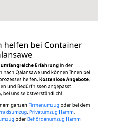
 helfen bei Container
alansawe
r
umfangreiche Erfahrung
in der
 nach Qalansawe und können Ihnen bei
prozesses helfen.
K
ostenlose Angebote
,
ben und Bedürfnissen angepasst
 bei uns selbstverständlich!
einem ganzen
Firmenumzug
oder bei dem
Praxisumzug
,
Privatumzug Hamm
,
numzug
oder
Behördenumzug Hamm