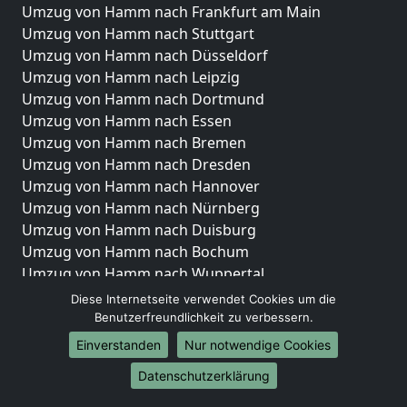
Umzug von Hamm nach Frankfurt am Main
Umzug von Hamm nach Stuttgart
Umzug von Hamm nach Düsseldorf
Umzug von Hamm nach Leipzig
Umzug von Hamm nach Dortmund
Umzug von Hamm nach Essen
Umzug von Hamm nach Bremen
Umzug von Hamm nach Dresden
Umzug von Hamm nach Hannover
Umzug von Hamm nach Nürnberg
Umzug von Hamm nach Duisburg
Umzug von Hamm nach Bochum
Umzug von Hamm nach Wuppertal
Umzug von Hamm nach Bielefeld
Diese Internetseite verwendet Cookies um die
Umzug von Hamm nach Bonn
Benutzerfreundlichkeit zu verbessern.
Umzug von Hamm nach Münster
Einverstanden
Nur notwendige Cookies
Internationale-Umzüge
Datenschutzerklärung
Umzug von Hamm nach Brasilien