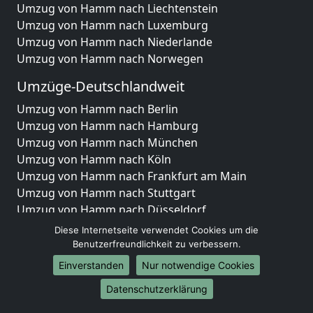
Umzug von Hamm nach Liechtenstein
Umzug von Hamm nach Luxemburg
Umzug von Hamm nach Niederlande
Umzug von Hamm nach Norwegen
Umzüge-Deutschlandweit
Umzug von Hamm nach Berlin
Umzug von Hamm nach Hamburg
Umzug von Hamm nach München
Umzug von Hamm nach Köln
Umzug von Hamm nach Frankfurt am Main
Umzug von Hamm nach Stuttgart
Umzug von Hamm nach Düsseldorf
Umzug von Hamm nach Leipzig
Diese Internetseite verwendet Cookies um die
Umzug von Hamm nach Dortmund
Benutzerfreundlichkeit zu verbessern.
Umzug von Hamm nach Essen
Einverstanden
Nur notwendige Cookies
Umzug von Hamm nach Bremen
Datenschutzerklärung
Umzug von Hamm nach Dresden
Umzug von Hamm nach Hannover