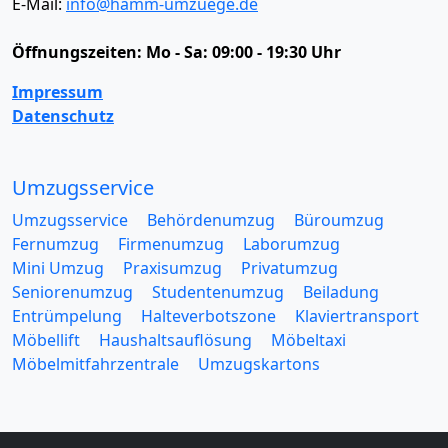
E-Mail:
info@hamm-umzuege.de
Öffnungszeiten:
Mo - Sa: 09:00 - 19:30 Uhr
Impressum
Datenschutz
Umzugsservice
Umzugsservice
Behördenumzug
Büroumzug
Fernumzug
Firmenumzug
Laborumzug
Mini Umzug
Praxisumzug
Privatumzug
Seniorenumzug
Studentenumzug
Beiladung
Entrümpelung
Halteverbotszone
Klaviertransport
Möbellift
Haushaltsauflösung
Möbeltaxi
Möbelmitfahrzentrale
Umzugskartons