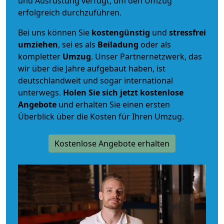
und Ausrüstung verfügt, um den Umzug
erfolgreich durchzuführen.
Bei uns können Sie
kostengünstig
und
stressfrei
umziehen
, sei es als
Beiladung
oder als
kompletter
Umzug
. Unser Partnernetzwerk, das
wir über die Jahre aufgebaut haben, ist
deutschlandweit und sogar international
unterwegs.
Holen Sie sich jetzt kostenlose
Angebote
und erhalten Sie einen ersten
Überblick über die Kosten für Ihren Umzug.
Kostenlose Angebote erhalten