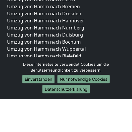
Umzug von Hamm nach Bremen
Umzug von Hamm nach Dresden
Umzug von Hamm nach Hannover
Umzug von Hamm nach Nürnberg
Umzug von Hamm nach Duisburg
Umzug von Hamm nach Bochum
Umzug von Hamm nach Wuppertal
Umzug von Hamm nach Bielefeld
Umzug von Hamm nach Bonn
Diese Internetseite verwendet Cookies um die
Umzug von Hamm nach Münster
Benutzerfreundlichkeit zu verbessern.
Einverstanden
Nur notwendige Cookies
Internationale-Umzüge
Datenschutzerklärung
Umzug von Hamm nach Brasilien
Umzug von Hamm nach Brunei Darussalam
Umzug von Hamm nach Burkina Faso
Umzug von Hamm nach Burundi
Umzug von Hamm nach Chile
Umzug von Hamm nach China