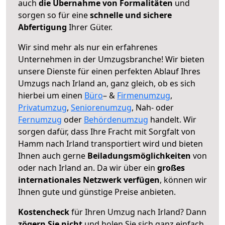
auch
die Übernahme von Formalitäten
und
sorgen so für eine
schnelle und sichere
Abfertigung
Ihrer Güter.
Wir sind mehr als nur ein erfahrenes
Unternehmen in der Umzugsbranche! Wir bieten
unsere Dienste für einen perfekten Ablauf Ihres
Umzugs nach Irland an, ganz gleich, ob es sich
hierbei um einen
Büro
– &
Firmenumzug
,
Privatumzug
,
Seniorenumzug
, Nah- oder
Fernumzug
oder
Behördenumzug
handelt. Wir
sorgen dafür, dass Ihre Fracht mit Sorgfalt von
Hamm nach Irland transportiert wird und bieten
Ihnen auch gerne
Beiladungsmöglichkeiten
von
oder nach Irland an. Da wir über ein
großes
internationales Netzwerk verfügen
, können wir
Ihnen gute und günstige Preise anbieten.
Kostencheck
für Ihren Umzug nach Irland? Dann
zögern Sie nicht
und holen Sie sich ganz einfach