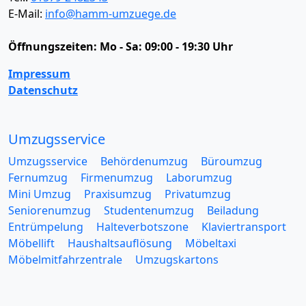
E-Mail:
info@hamm-umzuege.de
Öffnungszeiten:
Mo - Sa: 09:00 - 19:30 Uhr
Impressum
Datenschutz
Umzugsservice
Umzugsservice
Behördenumzug
Büroumzug
Fernumzug
Firmenumzug
Laborumzug
Mini Umzug
Praxisumzug
Privatumzug
Seniorenumzug
Studentenumzug
Beiladung
Entrümpelung
Halteverbotszone
Klaviertransport
Möbellift
Haushaltsauflösung
Möbeltaxi
Möbelmitfahrzentrale
Umzugskartons