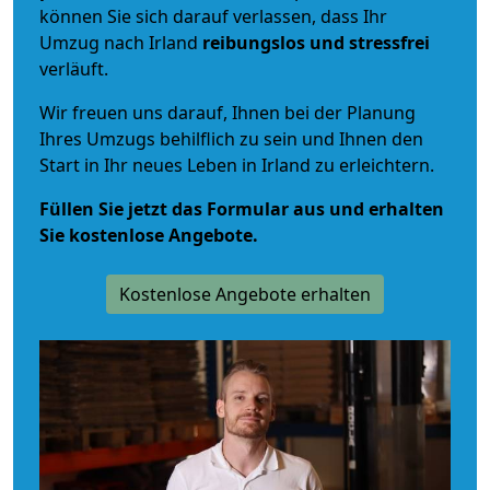
können Sie sich darauf verlassen, dass Ihr
Umzug nach Irland
reibungslos und stressfrei
verläuft.
Wir freuen uns darauf, Ihnen bei der Planung
Ihres Umzugs behilflich zu sein und Ihnen den
Start in Ihr neues Leben in Irland zu erleichtern.
Füllen Sie jetzt das Formular aus und erhalten
Sie kostenlose Angebote.
Kostenlose Angebote erhalten