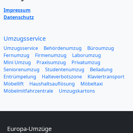
Impressum
Datenschutz
Umzugsservice
Umzugsservice
Behördenumzug
Büroumzug
Fernumzug
Firmenumzug
Laborumzug
Mini Umzug
Praxisumzug
Privatumzug
Seniorenumzug
Studentenumzug
Beiladung
Entrümpelung
Halteverbotszone
Klaviertransport
Möbellift
Haushaltsauflösung
Möbeltaxi
Möbelmitfahrzentrale
Umzugskartons
Europa-Umzüge