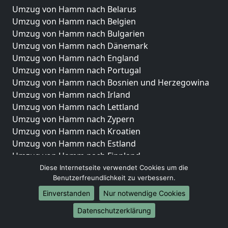
Umzug von Hamm nach Belarus
Umzug von Hamm nach Belgien
Umzug von Hamm nach Bulgarien
Umzug von Hamm nach Dänemark
Umzug von Hamm nach England
Umzug von Hamm nach Portugal
Umzug von Hamm nach Bosnien und Herzegowina
Umzug von Hamm nach Irland
Umzug von Hamm nach Lettland
Umzug von Hamm nach Zypern
Umzug von Hamm nach Kroatien
Umzug von Hamm nach Estland
Umzug von Hamm nach Finnland
Umzug von Hamm nach Frankreich
Diese Internetseite verwendet Cookies um die
Benutzerfreundlichkeit zu verbessern.
Umzug von Hamm nach Griechenland
Umzug von Hamm nach Italien
Einverstanden
Nur notwendige Cookies
Umzug von Hamm nach Liechtenstein
Datenschutzerklärung
Umzug von Hamm nach Luxemburg