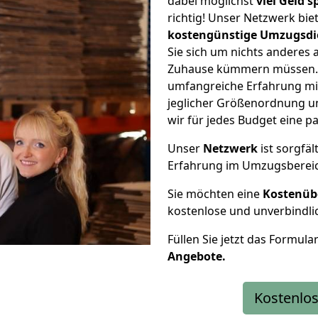
dabei möglichst
viel Geld 
richtig! Unser Netzwerk bi
kostengünstige Umzugsdi
Sie sich um nichts anderes 
Zuhause kümmern müssen. W
umfangreiche Erfahrung m
jeglicher Größenordnung u
wir für jedes Budget eine 
Unser
Netzwerk
ist sorgfäl
Erfahrung im Umzugsberei
Sie möchten eine
Kostenüb
kostenlose und unverbindli
Füllen Sie jetzt das Formula
Angebote.
Kostenlos