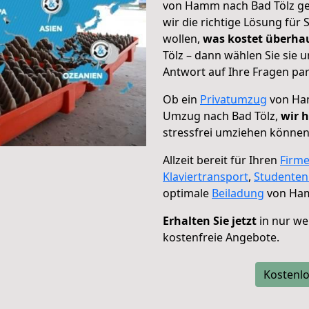
von Hamm nach Bad Tölz geh
wir die richtige Lösung für
wollen,
was kostet überh
Tölz – dann wählen Sie sie
Antwort auf Ihre Fragen par
Ob ein
Privatumzug
von Ham
Umzug nach Bad Tölz,
wir h
stressfrei umziehen können
Allzeit bereit für Ihren
Firm
Klaviertransport
,
Studente
optimale
Beiladung
von Ham
Erhalten Sie jetzt
in nur we
kostenfreie Angebote.
Kostenlo