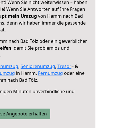
t! Wenn Sie nicht weiterwissen – haben
 Sie! Wenn Sie Antworten auf Ihre Fragen
aupt mein Umzug
von Hamm nach Bad
 uns, denn wir haben immer die passende
at.
m nach Bad Tölz oder ein gewerblicher
elfen
, damit Sie problemlos und
.
enumzug
,
Seniorenumzug
,
Tresor
– &
numzug
in Hamm,
Fernumzug
oder eine
m nach Bad Tölz.
nigen Minuten unverbindliche und
se Angebote erhalten