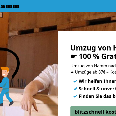
 Hamm
Umzug von 
☛ 100 % Gra
Umzug von Hamm nach
➨ Umzüge ab 87€ – Kos
✓
Wir helfen Ihne
✓
Schnell & unverb
✓
Finden Sie das 
blitzschnell ko