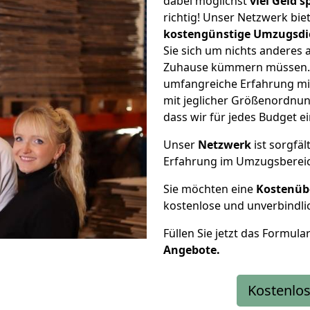
dabei möglichst
viel Geld 
richtig! Unser Netzwerk bi
kostengünstige Umzugsdi
Sie sich um nichts anderes 
Zuhause kümmern müssen. W
umfangreiche Erfahrung m
mit jeglicher Größenordnun
dass wir für jedes Budget 
Unser
Netzwerk
ist sorgfäl
Erfahrung im Umzugsberei
Sie möchten eine
Kostenüb
kostenlose und unverbindli
Füllen Sie jetzt das Formula
Angebote.
Kostenlos