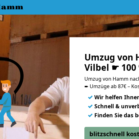
 Hamm
Umzug von 
Vilbel ☛ 100
Umzug von Hamm nach 
➨ Umzüge ab 87€ – Kos
✓
Wir helfen Ihne
✓
Schnell & unverb
✓
Finden Sie das 
blitzschnell ko