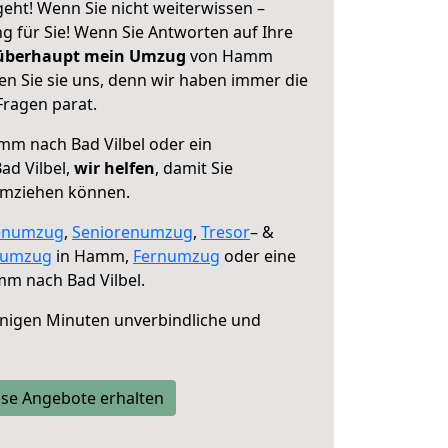
eht! Wenn Sie nicht weiterwissen –
ng für Sie! Wenn Sie Antworten auf Ihre
 überhaupt mein Umzug
von Hamm
en Sie sie uns, denn wir haben immer die
Fragen parat.
m nach Bad Vilbel oder ein
ad Vilbel,
wir helfen
, damit Sie
umziehen können.
enumzug
,
Seniorenumzug
,
Tresor
– &
numzug
in Hamm,
Fernumzug
oder eine
m nach Bad Vilbel.
nigen Minuten unverbindliche und
se Angebote erhalten