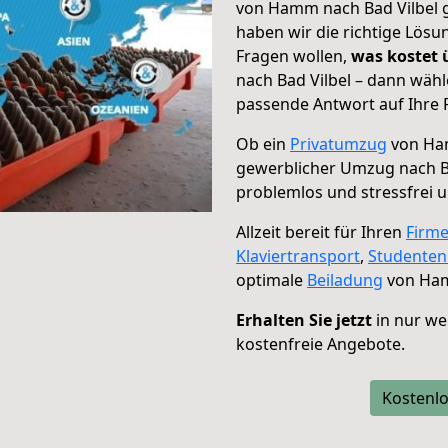
von Hamm nach Bad Vilbel g
haben wir die richtige Lösu
Fragen wollen,
was kostet
nach Bad Vilbel – dann wähl
passende Antwort auf Ihre 
Ob ein
Privatumzug
von Ham
gewerblicher Umzug nach B
problemlos und stressfrei 
Allzeit bereit für Ihren
Firm
Klaviertransport
,
Studente
optimale
Beiladung
von Ham
Erhalten Sie jetzt
in nur we
kostenfreie Angebote.
Kostenlo