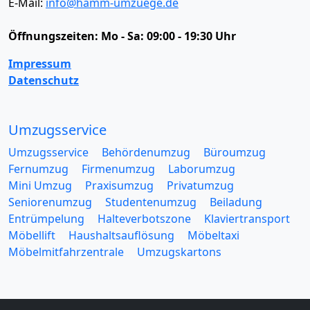
E-Mail:
info@hamm-umzuege.de
Öffnungszeiten:
Mo - Sa: 09:00 - 19:30 Uhr
Impressum
Datenschutz
Umzugsservice
Umzugsservice
Behördenumzug
Büroumzug
Fernumzug
Firmenumzug
Laborumzug
Mini Umzug
Praxisumzug
Privatumzug
Seniorenumzug
Studentenumzug
Beiladung
Entrümpelung
Halteverbotszone
Klaviertransport
Möbellift
Haushaltsauflösung
Möbeltaxi
Möbelmitfahrzentrale
Umzugskartons