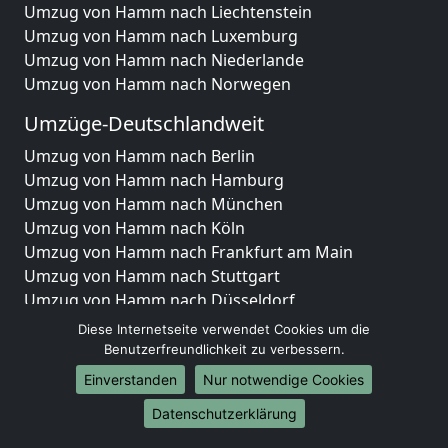
Umzug von Hamm nach Liechtenstein
Umzug von Hamm nach Luxemburg
Umzug von Hamm nach Niederlande
Umzug von Hamm nach Norwegen
Umzüge-Deutschlandweit
Umzug von Hamm nach Berlin
Umzug von Hamm nach Hamburg
Umzug von Hamm nach München
Umzug von Hamm nach Köln
Umzug von Hamm nach Frankfurt am Main
Umzug von Hamm nach Stuttgart
Umzug von Hamm nach Düsseldorf
Umzug von Hamm nach Leipzig
Diese Internetseite verwendet Cookies um die
Umzug von Hamm nach Dortmund
Benutzerfreundlichkeit zu verbessern.
Umzug von Hamm nach Essen
Einverstanden
Nur notwendige Cookies
Umzug von Hamm nach Bremen
Datenschutzerklärung
Umzug von Hamm nach Dresden
Umzug von Hamm nach Hannover