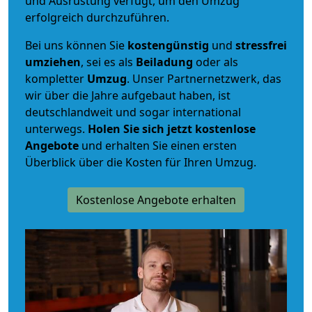
und Ausrüstung verfügt, um den Umzug
erfolgreich durchzuführen.
Bei uns können Sie
kostengünstig
und
stressfrei
umziehen
, sei es als
Beiladung
oder als
kompletter
Umzug
. Unser Partnernetzwerk, das
wir über die Jahre aufgebaut haben, ist
deutschlandweit und sogar international
unterwegs.
Holen Sie sich jetzt kostenlose
Angebote
und erhalten Sie einen ersten
Überblick über die Kosten für Ihren Umzug.
Kostenlose Angebote erhalten