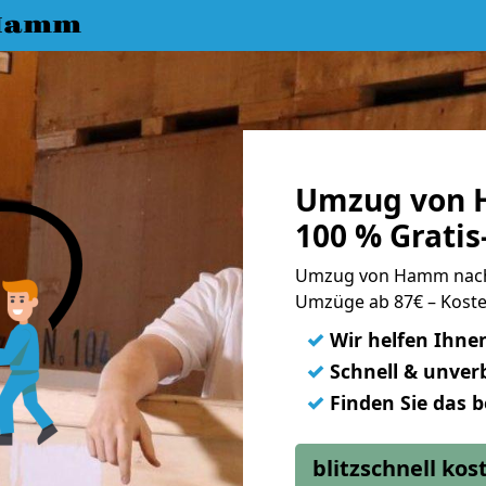
 Hamm
Umzug von 
100 % Grati
Umzug von Hamm nach
Umzüge ab 87€ – Koste
✓
Wir helfen Ihne
✓
Schnell & unverb
✓
Finden Sie das 
blitzschnell ko