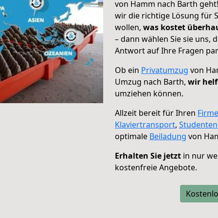
von Hamm nach Barth geht! 
wir die richtige Lösung für
wollen,
was kostet überh
– dann wählen Sie sie uns,
Antwort auf Ihre Fragen par
Ob ein
Privatumzug
von Ham
Umzug nach Barth,
wir hel
umziehen können.
Allzeit bereit für Ihren
Firm
Klaviertransport
,
Studente
optimale
Beiladung
von Ham
Erhalten Sie jetzt
in nur we
kostenfreie Angebote.
Kostenlo