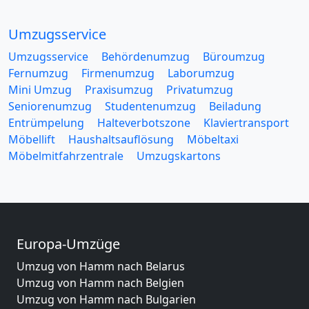
Umzugsservice
Umzugsservice
Behördenumzug
Büroumzug
Fernumzug
Firmenumzug
Laborumzug
Mini Umzug
Praxisumzug
Privatumzug
Seniorenumzug
Studentenumzug
Beiladung
Entrümpelung
Halteverbotszone
Klaviertransport
Möbellift
Haushaltsauflösung
Möbeltaxi
Möbelmitfahrzentrale
Umzugskartons
Europa-Umzüge
Umzug von Hamm nach Belarus
Umzug von Hamm nach Belgien
Umzug von Hamm nach Bulgarien