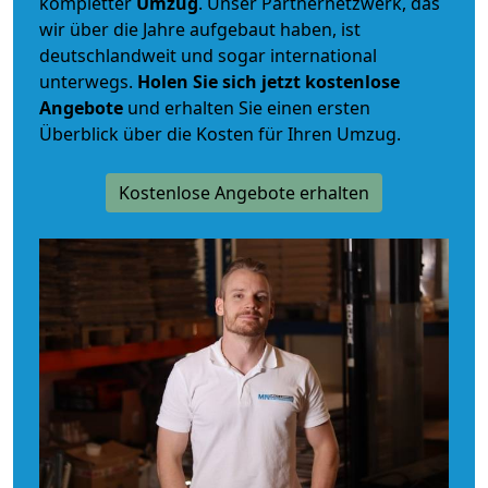
kompletter
Umzug
. Unser Partnernetzwerk, das
wir über die Jahre aufgebaut haben, ist
deutschlandweit und sogar international
unterwegs.
Holen Sie sich jetzt kostenlose
Angebote
und erhalten Sie einen ersten
Überblick über die Kosten für Ihren Umzug.
Kostenlose Angebote erhalten