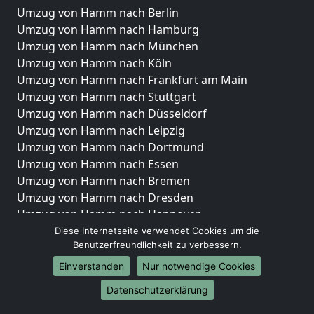
Umzug von Hamm nach Berlin
Umzug von Hamm nach Hamburg
Umzug von Hamm nach München
Umzug von Hamm nach Köln
Umzug von Hamm nach Frankfurt am Main
Umzug von Hamm nach Stuttgart
Umzug von Hamm nach Düsseldorf
Umzug von Hamm nach Leipzig
Umzug von Hamm nach Dortmund
Umzug von Hamm nach Essen
Umzug von Hamm nach Bremen
Umzug von Hamm nach Dresden
Umzug von Hamm nach Hannover
Umzug von Hamm nach Nürnberg
Diese Internetseite verwendet Cookies um die
Benutzerfreundlichkeit zu verbessern.
Umzug von Hamm nach Duisburg
Umzug von Hamm nach Bochum
Einverstanden
Nur notwendige Cookies
Umzug von Hamm nach Wuppertal
Datenschutzerklärung
Umzug von Hamm nach Bielefeld