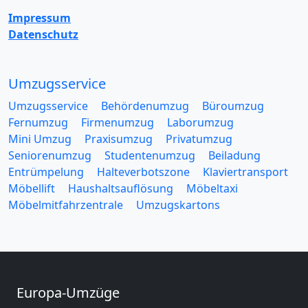
Impressum
Datenschutz
Umzugsservice
Umzugsservice
Behördenumzug
Büroumzug
Fernumzug
Firmenumzug
Laborumzug
Mini Umzug
Praxisumzug
Privatumzug
Seniorenumzug
Studentenumzug
Beiladung
Entrümpelung
Halteverbotszone
Klaviertransport
Möbellift
Haushaltsauflösung
Möbeltaxi
Möbelmitfahrzentrale
Umzugskartons
Europa-Umzüge