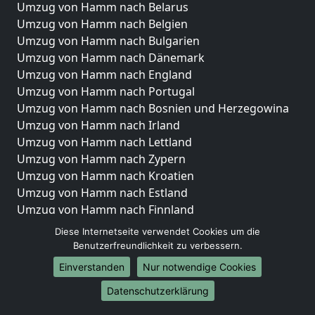
Umzug von Hamm nach Belarus
Umzug von Hamm nach Belgien
Umzug von Hamm nach Bulgarien
Umzug von Hamm nach Dänemark
Umzug von Hamm nach England
Umzug von Hamm nach Portugal
Umzug von Hamm nach Bosnien und Herzegowina
Umzug von Hamm nach Irland
Umzug von Hamm nach Lettland
Umzug von Hamm nach Zypern
Umzug von Hamm nach Kroatien
Umzug von Hamm nach Estland
Umzug von Hamm nach Finnland
Umzug von Hamm nach Frankreich
Diese Internetseite verwendet Cookies um die
Umzug von Hamm nach Griechenland
Benutzerfreundlichkeit zu verbessern.
Umzug von Hamm nach Italien
Einverstanden
Nur notwendige Cookies
Umzug von Hamm nach Liechtenstein
Datenschutzerklärung
Umzug von Hamm nach Luxemburg
Umzug von Hamm nach Niederlande