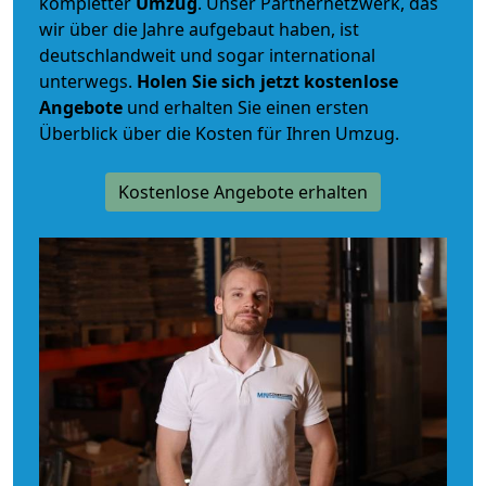
kompletter
Umzug
. Unser Partnernetzwerk, das
wir über die Jahre aufgebaut haben, ist
deutschlandweit und sogar international
unterwegs.
Holen Sie sich jetzt kostenlose
Angebote
und erhalten Sie einen ersten
Überblick über die Kosten für Ihren Umzug.
Kostenlose Angebote erhalten