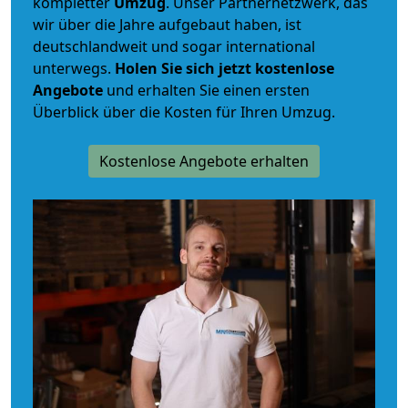
kompletter
Umzug
. Unser Partnernetzwerk, das
wir über die Jahre aufgebaut haben, ist
deutschlandweit und sogar international
unterwegs.
Holen Sie sich jetzt kostenlose
Angebote
und erhalten Sie einen ersten
Überblick über die Kosten für Ihren Umzug.
Kostenlose Angebote erhalten