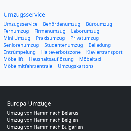
Umzugsservice
Umzugsservice
Behördenumzug
Büroumzug
Fernumzug
Firmenumzug
Laborumzug
Mini Umzug
Praxisumzug
Privatumzug
Seniorenumzug
Studentenumzug
Beiladung
Entrümpelung
Halteverbotszone
Klaviertransport
Möbellift
Haushaltsauflösung
Möbeltaxi
Möbelmitfahrzentrale
Umzugskartons
Europa-Umzüge
Umzug von Hamm nach Belarus
Umzug von Hamm nach Belgien
Umzug von Hamm nach Bulgarien