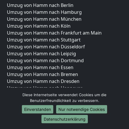
Umzug von Hamm nach Berlin
Umzug von Hamm nach Hamburg
Umzug von Hamm nach München
Umzug von Hamm nach Köln
Umzug von Hamm nach Frankfurt am Main
Umzug von Hamm nach Stuttgart
Umzug von Hamm nach Düsseldorf
Umzug von Hamm nach Leipzig
Umzug von Hamm nach Dortmund
Umzug von Hamm nach Essen
Umzug von Hamm nach Bremen
Umzug von Hamm nach Dresden
Umzug von Hamm nach Hannover
Umzug von Hamm nach Nürnberg
Diese Internetseite verwendet Cookies um die
Benutzerfreundlichkeit zu verbessern.
Umzug von Hamm nach Duisburg
Umzug von Hamm nach Bochum
Einverstanden
Nur notwendige Cookies
Umzug von Hamm nach Wuppertal
Datenschutzerklärung
Umzug von Hamm nach Bielefeld