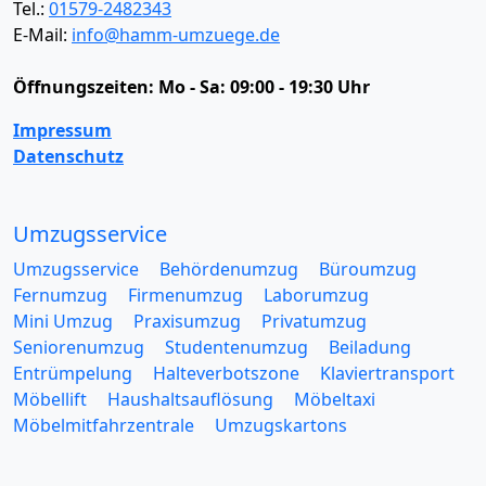
Tel.:
01579-2482343
E-Mail:
info@hamm-umzuege.de
Öffnungszeiten:
Mo - Sa: 09:00 - 19:30 Uhr
Impressum
Datenschutz
Umzugsservice
Umzugsservice
Behördenumzug
Büroumzug
Fernumzug
Firmenumzug
Laborumzug
Mini Umzug
Praxisumzug
Privatumzug
Seniorenumzug
Studentenumzug
Beiladung
Entrümpelung
Halteverbotszone
Klaviertransport
Möbellift
Haushaltsauflösung
Möbeltaxi
Möbelmitfahrzentrale
Umzugskartons