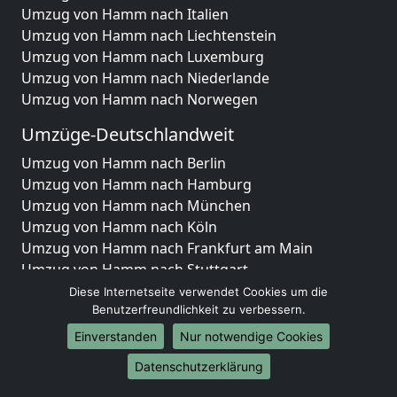
Umzug von Hamm nach Italien
Umzug von Hamm nach Liechtenstein
Umzug von Hamm nach Luxemburg
Umzug von Hamm nach Niederlande
Umzug von Hamm nach Norwegen
Umzüge-Deutschlandweit
Umzug von Hamm nach Berlin
Umzug von Hamm nach Hamburg
Umzug von Hamm nach München
Umzug von Hamm nach Köln
Umzug von Hamm nach Frankfurt am Main
Umzug von Hamm nach Stuttgart
Umzug von Hamm nach Düsseldorf
Diese Internetseite verwendet Cookies um die
Umzug von Hamm nach Leipzig
Benutzerfreundlichkeit zu verbessern.
Umzug von Hamm nach Dortmund
Einverstanden
Nur notwendige Cookies
Umzug von Hamm nach Essen
Datenschutzerklärung
Umzug von Hamm nach Bremen
Umzug von Hamm nach Dresden