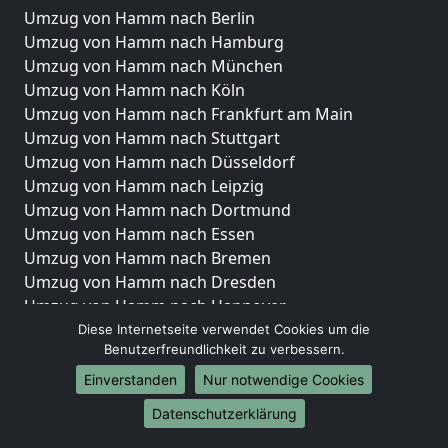
Umzug von Hamm nach Berlin
Umzug von Hamm nach Hamburg
Umzug von Hamm nach München
Umzug von Hamm nach Köln
Umzug von Hamm nach Frankfurt am Main
Umzug von Hamm nach Stuttgart
Umzug von Hamm nach Düsseldorf
Umzug von Hamm nach Leipzig
Umzug von Hamm nach Dortmund
Umzug von Hamm nach Essen
Umzug von Hamm nach Bremen
Umzug von Hamm nach Dresden
Umzug von Hamm nach Hannover
Umzug von Hamm nach Nürnberg
Diese Internetseite verwendet Cookies um die
Benutzerfreundlichkeit zu verbessern.
Umzug von Hamm nach Duisburg
Umzug von Hamm nach Bochum
Einverstanden
Nur notwendige Cookies
Umzug von Hamm nach Wuppertal
Datenschutzerklärung
Umzug von Hamm nach Bielefeld