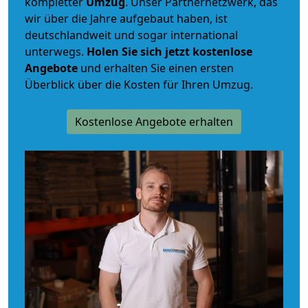
kompletter
Umzug
. Unser Partnernetzwerk, das
wir über die Jahre aufgebaut haben, ist
deutschlandweit und sogar international
unterwegs.
Holen Sie sich jetzt kostenlose
Angebote
und erhalten Sie einen ersten
Überblick über die Kosten für Ihren Umzug.
Kostenlose Angebote erhalten