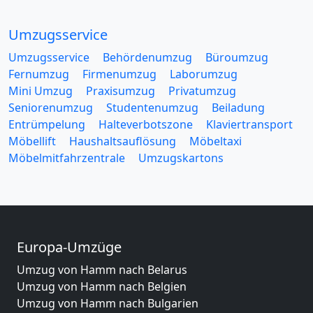
Umzugsservice
Umzugsservice
Behördenumzug
Büroumzug
Fernumzug
Firmenumzug
Laborumzug
Mini Umzug
Praxisumzug
Privatumzug
Seniorenumzug
Studentenumzug
Beiladung
Entrümpelung
Halteverbotszone
Klaviertransport
Möbellift
Haushaltsauflösung
Möbeltaxi
Möbelmitfahrzentrale
Umzugskartons
Europa-Umzüge
Umzug von Hamm nach Belarus
Umzug von Hamm nach Belgien
Umzug von Hamm nach Bulgarien