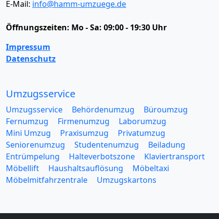
E-Mail:
info@hamm-umzuege.de
Öffnungszeiten:
Mo - Sa: 09:00 - 19:30 Uhr
Impressum
Datenschutz
Umzugsservice
Umzugsservice
Behördenumzug
Büroumzug
Fernumzug
Firmenumzug
Laborumzug
Mini Umzug
Praxisumzug
Privatumzug
Seniorenumzug
Studentenumzug
Beiladung
Entrümpelung
Halteverbotszone
Klaviertransport
Möbellift
Haushaltsauflösung
Möbeltaxi
Möbelmitfahrzentrale
Umzugskartons