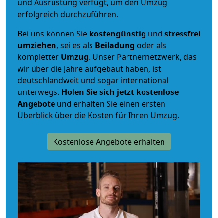
und Ausrüstung verfügt, um den Umzug
erfolgreich durchzuführen.
Bei uns können Sie
kostengünstig
und
stressfrei
umziehen
, sei es als
Beiladung
oder als
kompletter
Umzug
. Unser Partnernetzwerk, das
wir über die Jahre aufgebaut haben, ist
deutschlandweit und sogar international
unterwegs.
Holen Sie sich jetzt kostenlose
Angebote
und erhalten Sie einen ersten
Überblick über die Kosten für Ihren Umzug.
Kostenlose Angebote erhalten