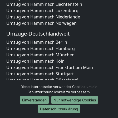
Umzug von Hamm nach Liechtenstein
Umzug von Hamm nach Luxemburg
Umzug von Hamm nach Niederlande
Umzug von Hamm nach Norwegen
Umzüge-Deutschlandweit
Umzug von Hamm nach Berlin
Umzug von Hamm nach Hamburg
Umzug von Hamm nach München
Umzug von Hamm nach Köln
Umzug von Hamm nach Frankfurt am Main
Umzug von Hamm nach Stuttgart
Umzug von Hamm nach Düsseldorf
Umzug von Hamm nach Leipzig
Diese Internetseite verwendet Cookies um die
Umzug von Hamm nach Dortmund
Benutzerfreundlichkeit zu verbessern.
Umzug von Hamm nach Essen
Einverstanden
Nur notwendige Cookies
Umzug von Hamm nach Bremen
Datenschutzerklärung
Umzug von Hamm nach Dresden
Umzug von Hamm nach Hannover