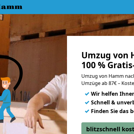
 Hamm
Umzug von 
100 % Grati
Umzug von Hamm nach
Umzüge ab 87€ – Koste
✓
Wir helfen Ihne
✓
Schnell & unverb
✓
Finden Sie das 
blitzschnell ko