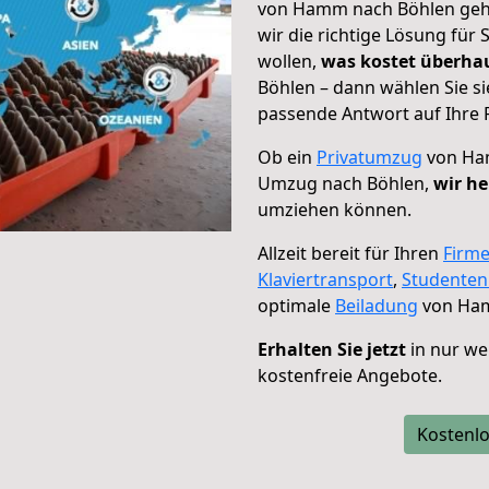
von Hamm nach Böhlen geht
wir die richtige Lösung für
wollen,
was kostet überh
Böhlen – dann wählen Sie s
passende Antwort auf Ihre 
Ob ein
Privatumzug
von Ham
Umzug nach Böhlen,
wir he
umziehen können.
Allzeit bereit für Ihren
Firm
Klaviertransport
,
Studente
optimale
Beiladung
von Ham
Erhalten Sie jetzt
in nur we
kostenfreie Angebote.
Kostenlo