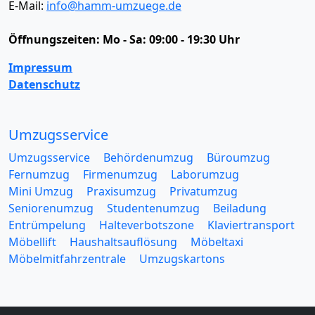
E-Mail:
info@hamm-umzuege.de
Öffnungszeiten:
Mo - Sa: 09:00 - 19:30 Uhr
Impressum
Datenschutz
Umzugsservice
Umzugsservice
Behördenumzug
Büroumzug
Fernumzug
Firmenumzug
Laborumzug
Mini Umzug
Praxisumzug
Privatumzug
Seniorenumzug
Studentenumzug
Beiladung
Entrümpelung
Halteverbotszone
Klaviertransport
Möbellift
Haushaltsauflösung
Möbeltaxi
Möbelmitfahrzentrale
Umzugskartons