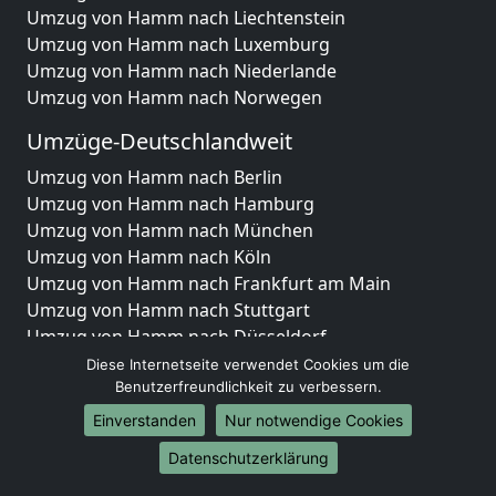
Umzug von Hamm nach Liechtenstein
Umzug von Hamm nach Luxemburg
Umzug von Hamm nach Niederlande
Umzug von Hamm nach Norwegen
Umzüge-Deutschlandweit
Umzug von Hamm nach Berlin
Umzug von Hamm nach Hamburg
Umzug von Hamm nach München
Umzug von Hamm nach Köln
Umzug von Hamm nach Frankfurt am Main
Umzug von Hamm nach Stuttgart
Umzug von Hamm nach Düsseldorf
Umzug von Hamm nach Leipzig
Diese Internetseite verwendet Cookies um die
Umzug von Hamm nach Dortmund
Benutzerfreundlichkeit zu verbessern.
Umzug von Hamm nach Essen
Einverstanden
Nur notwendige Cookies
Umzug von Hamm nach Bremen
Datenschutzerklärung
Umzug von Hamm nach Dresden
Umzug von Hamm nach Hannover