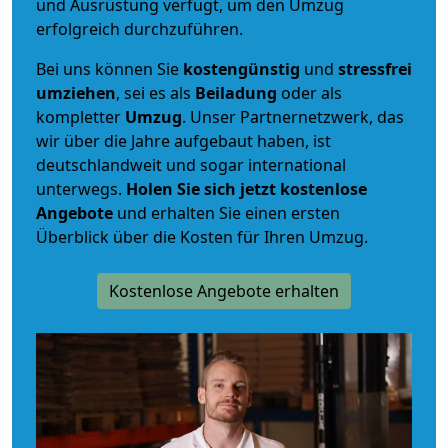
und Ausrüstung verfügt, um den Umzug
erfolgreich durchzuführen.
Bei uns können Sie
kostengünstig
und
stressfrei
umziehen
, sei es als
Beiladung
oder als
kompletter
Umzug
. Unser Partnernetzwerk, das
wir über die Jahre aufgebaut haben, ist
deutschlandweit und sogar international
unterwegs.
Holen Sie sich jetzt kostenlose
Angebote
und erhalten Sie einen ersten
Überblick über die Kosten für Ihren Umzug.
Kostenlose Angebote erhalten