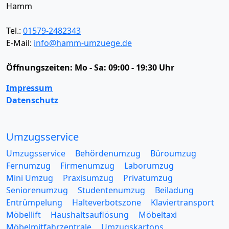
Hamm
Tel.:
01579-2482343
E-Mail:
info@hamm-umzuege.de
Öffnungszeiten:
Mo - Sa: 09:00 - 19:30 Uhr
Impressum
Datenschutz
Umzugsservice
Umzugsservice
Behördenumzug
Büroumzug
Fernumzug
Firmenumzug
Laborumzug
Mini Umzug
Praxisumzug
Privatumzug
Seniorenumzug
Studentenumzug
Beiladung
Entrümpelung
Halteverbotszone
Klaviertransport
Möbellift
Haushaltsauflösung
Möbeltaxi
Möbelmitfahrzentrale
Umzugskartons