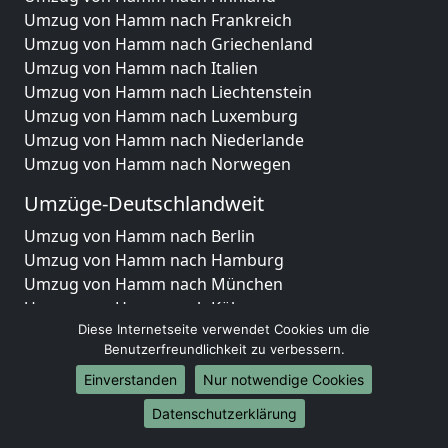
Umzug von Hamm nach Frankreich
Umzug von Hamm nach Griechenland
Umzug von Hamm nach Italien
Umzug von Hamm nach Liechtenstein
Umzug von Hamm nach Luxemburg
Umzug von Hamm nach Niederlande
Umzug von Hamm nach Norwegen
Umzüge-Deutschlandweit
Umzug von Hamm nach Berlin
Umzug von Hamm nach Hamburg
Umzug von Hamm nach München
Umzug von Hamm nach Köln
Umzug von Hamm nach Frankfurt am Main
Diese Internetseite verwendet Cookies um die
Benutzerfreundlichkeit zu verbessern.
Umzug von Hamm nach Stuttgart
Umzug von Hamm nach Düsseldorf
Einverstanden
Nur notwendige Cookies
Umzug von Hamm nach Leipzig
Datenschutzerklärung
Umzug von Hamm nach Dortmund