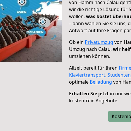
von Hamm nach Calau geht! 
wir die richtige Lösung für
wollen,
was kostet überh
– dann wählen Sie sie uns,
Antwort auf Ihre Fragen par
Ob ein
Privatumzug
von Ham
Umzug nach Calau,
wir hel
umziehen können.
Allzeit bereit für Ihren
Firm
Klaviertransport
,
Studente
optimale
Beiladung
von Ham
Erhalten Sie jetzt
in nur we
kostenfreie Angebote.
Kostenlo