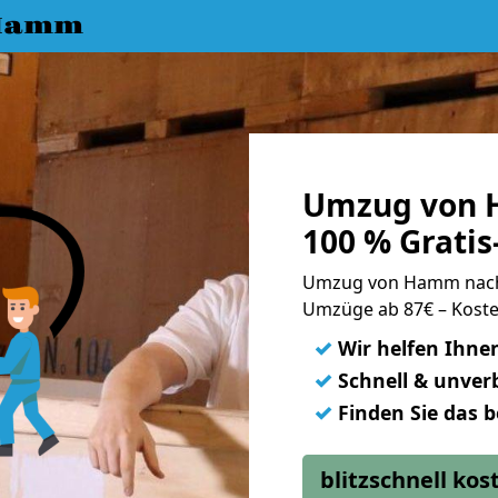
 Hamm
Umzug von 
100 % Grati
Umzug von Hamm nach
Umzüge ab 87€ – Koste
✓
Wir helfen Ihne
✓
Schnell & unverb
✓
Finden Sie das 
blitzschnell ko