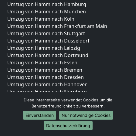
Umzug von Hamm nach Hamburg
Umzug von Hamm nach München
Umzug von Hamm nach Köln
Umzug von Hamm nach Frankfurt am Main
Umzug von Hamm nach Stuttgart
Umzug von Hamm nach Düsseldorf
Umzug von Hamm nach Leipzig
Umzug von Hamm nach Dortmund
Umzug von Hamm nach Essen
Umzug von Hamm nach Bremen
Umzug von Hamm nach Dresden
Umzug von Hamm nach Hannover
Umzug von Hamm nach Nürnberg
Umzug von Hamm nach Duisburg
Diese Internetseite verwendet Cookies um die
Umzug von Hamm nach Bochum
Benutzerfreundlichkeit zu verbessern.
Umzug von Hamm nach Wuppertal
Einverstanden
Nur notwendige Cookies
Umzug von Hamm nach Bielefeld
Datenschutzerklärung
Umzug von Hamm nach Bonn
Umzug von Hamm nach Münster