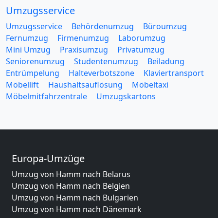
Umzugsservice
Umzugsservice
Behördenumzug
Büroumzug
Fernumzug
Firmenumzug
Laborumzug
Mini Umzug
Praxisumzug
Privatumzug
Seniorenumzug
Studentenumzug
Beiladung
Entrümpelung
Halteverbotszone
Klaviertransport
Möbellift
Haushaltsauflösung
Möbeltaxi
Möbelmitfahrzentrale
Umzugskartons
Europa-Umzüge
Umzug von Hamm nach Belarus
Umzug von Hamm nach Belgien
Umzug von Hamm nach Bulgarien
Umzug von Hamm nach Dänemark