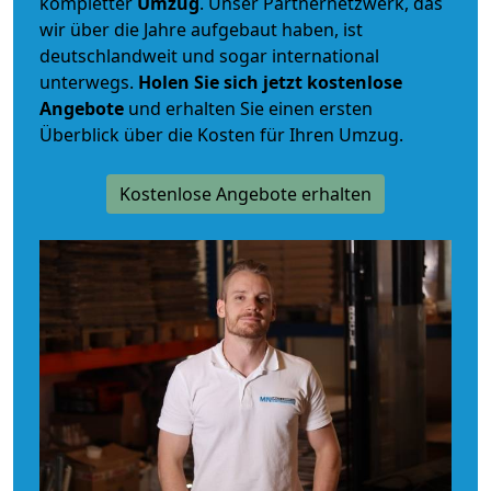
kompletter
Umzug
. Unser Partnernetzwerk, das
wir über die Jahre aufgebaut haben, ist
deutschlandweit und sogar international
unterwegs.
Holen Sie sich jetzt kostenlose
Angebote
und erhalten Sie einen ersten
Überblick über die Kosten für Ihren Umzug.
Kostenlose Angebote erhalten