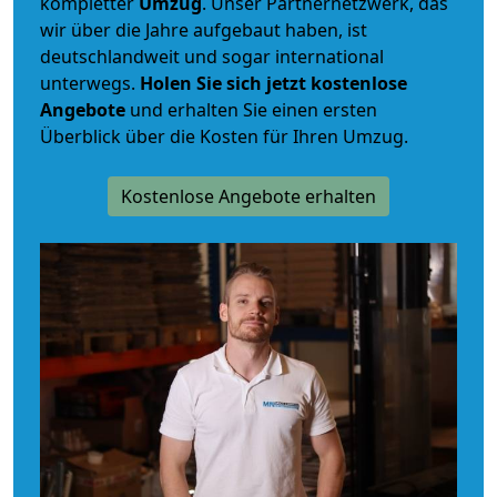
kompletter
Umzug
. Unser Partnernetzwerk, das
wir über die Jahre aufgebaut haben, ist
deutschlandweit und sogar international
unterwegs.
Holen Sie sich jetzt kostenlose
Angebote
und erhalten Sie einen ersten
Überblick über die Kosten für Ihren Umzug.
Kostenlose Angebote erhalten