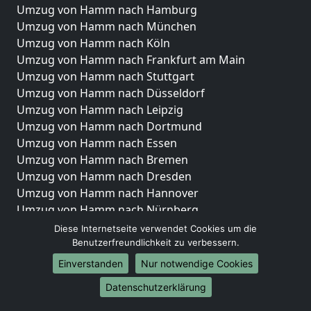
Umzug von Hamm nach Hamburg
Umzug von Hamm nach München
Umzug von Hamm nach Köln
Umzug von Hamm nach Frankfurt am Main
Umzug von Hamm nach Stuttgart
Umzug von Hamm nach Düsseldorf
Umzug von Hamm nach Leipzig
Umzug von Hamm nach Dortmund
Umzug von Hamm nach Essen
Umzug von Hamm nach Bremen
Umzug von Hamm nach Dresden
Umzug von Hamm nach Hannover
Umzug von Hamm nach Nürnberg
Umzug von Hamm nach Duisburg
Diese Internetseite verwendet Cookies um die
Umzug von Hamm nach Bochum
Benutzerfreundlichkeit zu verbessern.
Umzug von Hamm nach Wuppertal
Einverstanden
Nur notwendige Cookies
Umzug von Hamm nach Bielefeld
Datenschutzerklärung
Umzug von Hamm nach Bonn
Umzug von Hamm nach Münster