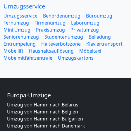
Umzugsservice
Umzugsservice
Behördenumzug
Büroumzug
Fernumzug
Firmenumzug
Laborumzug
Mini Umzug
Praxisumzug
Privatumzug
Seniorenumzug
Studentenumzug
Beiladung
Entrümpelung
Halteverbotszone
Klaviertransport
Möbellift
Haushaltsauflösung
Möbeltaxi
Möbelmitfahrzentrale
Umzugskartons
Europa-Umzüge
Umzug von Hamm nach Belarus
Umzug von Hamm nach Belgien
Umzug von Hamm nach Bulgarien
Umzug von Hamm nach Dänemark