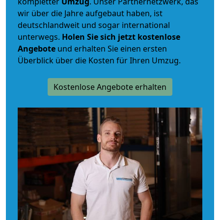
kompletter
Umzug
. Unser Partnernetzwerk, das
wir über die Jahre aufgebaut haben, ist
deutschlandweit und sogar international
unterwegs.
Holen Sie sich jetzt kostenlose
Angebote
und erhalten Sie einen ersten
Überblick über die Kosten für Ihren Umzug.
Kostenlose Angebote erhalten