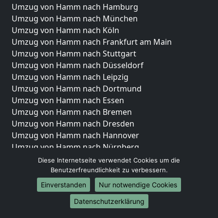
Umzug von Hamm nach Hamburg
Umzug von Hamm nach München
Umzug von Hamm nach Köln
Umzug von Hamm nach Frankfurt am Main
Umzug von Hamm nach Stuttgart
Umzug von Hamm nach Düsseldorf
Umzug von Hamm nach Leipzig
Umzug von Hamm nach Dortmund
Umzug von Hamm nach Essen
Umzug von Hamm nach Bremen
Umzug von Hamm nach Dresden
Umzug von Hamm nach Hannover
Umzug von Hamm nach Nürnberg
Umzug von Hamm nach Duisburg
Diese Internetseite verwendet Cookies um die
Umzug von Hamm nach Bochum
Benutzerfreundlichkeit zu verbessern.
Umzug von Hamm nach Wuppertal
Einverstanden
Nur notwendige Cookies
Umzug von Hamm nach Bielefeld
Datenschutzerklärung
Umzug von Hamm nach Bonn
Umzug von Hamm nach Münster