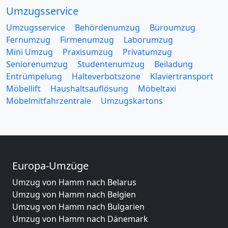
Umzugsservice
Umzugsservice
Behördenumzug
Büroumzug
Fernumzug
Firmenumzug
Laborumzug
Mini Umzug
Praxisumzug
Privatumzug
Seniorenumzug
Studentenumzug
Beiladung
Entrümpelung
Halteverbotszone
Klaviertransport
Möbellift
Haushaltsauflösung
Möbeltaxi
Möbelmitfahrzentrale
Umzugskartons
Europa-Umzüge
Umzug von Hamm nach Belarus
Umzug von Hamm nach Belgien
Umzug von Hamm nach Bulgarien
Umzug von Hamm nach Dänemark