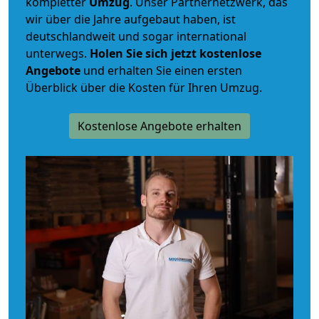
kompletter
Umzug
. Unser Partnernetzwerk, das
wir über die Jahre aufgebaut haben, ist
deutschlandweit und sogar international
unterwegs.
Holen Sie sich jetzt kostenlose
Angebote
und erhalten Sie einen ersten
Überblick über die Kosten für Ihren Umzug.
Kostenlose Angebote erhalten