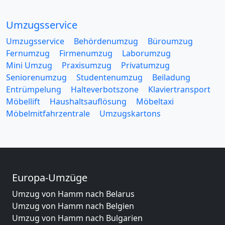
Umzugsservice
Umzugsservice
Behördenumzug
Büroumzug
Fernumzug
Firmenumzug
Laborumzug
Mini Umzug
Praxisumzug
Privatumzug
Seniorenumzug
Studentenumzug
Beiladung
Entrümpelung
Halteverbotszone
Klaviertransport
Möbellift
Haushaltsauflösung
Möbeltaxi
Möbelmitfahrzentrale
Umzugskartons
Europa-Umzüge
Umzug von Hamm nach Belarus
Umzug von Hamm nach Belgien
Umzug von Hamm nach Bulgarien