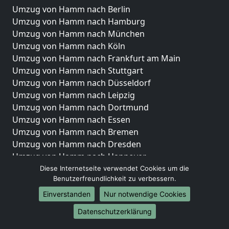
Umzug von Hamm nach Berlin
Umzug von Hamm nach Hamburg
Umzug von Hamm nach München
Umzug von Hamm nach Köln
Umzug von Hamm nach Frankfurt am Main
Umzug von Hamm nach Stuttgart
Umzug von Hamm nach Düsseldorf
Umzug von Hamm nach Leipzig
Umzug von Hamm nach Dortmund
Umzug von Hamm nach Essen
Umzug von Hamm nach Bremen
Umzug von Hamm nach Dresden
Umzug von Hamm nach Hannover
Umzug von Hamm nach Nürnberg
Diese Internetseite verwendet Cookies um die
Benutzerfreundlichkeit zu verbessern.
Umzug von Hamm nach Duisburg
Umzug von Hamm nach Bochum
Einverstanden
Nur notwendige Cookies
Umzug von Hamm nach Wuppertal
Datenschutzerklärung
Umzug von Hamm nach Bielefeld