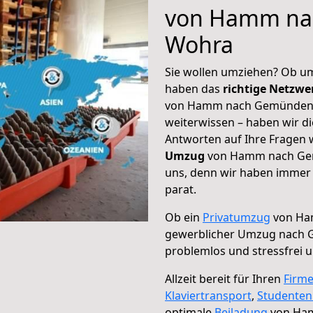
von Hamm na
Wohra
Sie wollen umziehen? Ob um
haben das
richtige Netzw
von Hamm nach Gemünden W
weiterwissen – haben wir di
Antworten auf Ihre Fragen 
Umzug
von Hamm nach Gem
uns, denn wir haben immer 
parat.
Ob ein
Privatumzug
von Ha
gewerblicher Umzug nach
problemlos und stressfrei 
Allzeit bereit für Ihren
Firm
Klaviertransport
,
Studente
optimale
Beiladung
von Ha