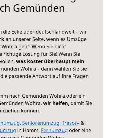
ch Gemünden
 die Ecke oder deutschlandweit – wir
erk
an unserer Seite, wenn es Umzüge
ohra geht! Wenn Sie nicht
e richtige Lösung für Sie! Wenn Sie
wollen,
was kostet überhaupt mein
ünden Wohra – dann wählen Sie sie
die passende Antwort auf Ihre Fragen
mm nach Gemünden Wohra oder ein
 Gemünden Wohra,
wir helfen
, damit Sie
umziehen können.
enumzug
,
Seniorenumzug
,
Tresor
– &
numzug
in Hamm,
Fernumzug
oder eine
mm nach Gemünden Wohra.