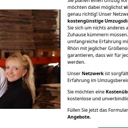
Sie planen einen Umzug v
möchten dabei möglichst
v
genau richtig! Unser Netzw
kostengünstige Umzugsdi
Sie sich um nichts anderes 
Zuhause kümmern müssen. W
umfangreiche Erfahrung m
Rhön mit jeglicher Größen
garantieren, dass wir für j
werden.
Unser
Netzwerk
ist sorgfäl
Erfahrung im Umzugsberei
Sie möchten eine
Kostenüb
kostenlose und unverbindli
Füllen Sie jetzt das Formula
Angebote.