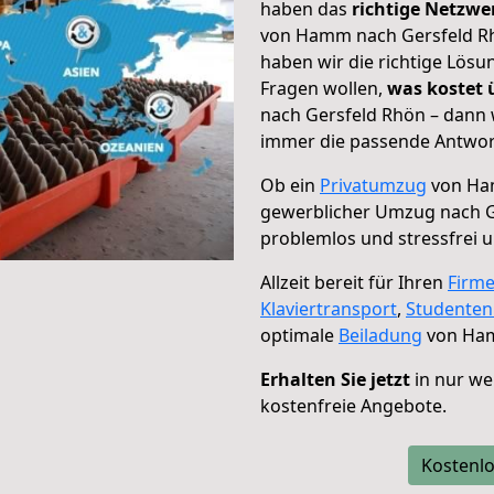
haben das
richtige Netzw
von Hamm nach Gersfeld Rhö
haben wir die richtige Lösu
Fragen wollen,
was kostet
nach Gersfeld Rhön – dann 
immer die passende Antwort
Ob ein
Privatumzug
von Ham
gewerblicher Umzug nach G
problemlos und stressfrei 
Allzeit bereit für Ihren
Firm
Klaviertransport
,
Studente
optimale
Beiladung
von Ham
Erhalten Sie jetzt
in nur we
kostenfreie Angebote.
Kostenlo