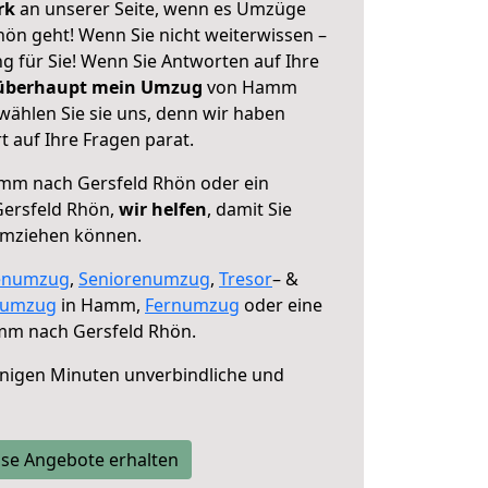
erk
an unserer Seite, wenn es Umzüge
n geht! Wenn Sie nicht weiterwissen –
ng für Sie! Wenn Sie Antworten auf Ihre
 überhaupt mein Umzug
von Hamm
wählen Sie sie uns, denn wir haben
 auf Ihre Fragen parat.
m nach Gersfeld Rhön oder ein
ersfeld Rhön,
wir helfen
, damit Sie
umziehen können.
enumzug
,
Seniorenumzug
,
Tresor
– &
numzug
in Hamm,
Fernumzug
oder eine
m nach Gersfeld Rhön.
nigen Minuten unverbindliche und
se Angebote erhalten