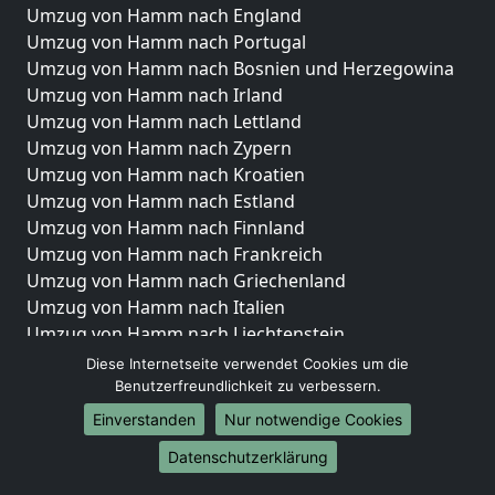
Umzug von Hamm nach England
Umzug von Hamm nach Portugal
Umzug von Hamm nach Bosnien und Herzegowina
Umzug von Hamm nach Irland
Umzug von Hamm nach Lettland
Umzug von Hamm nach Zypern
Umzug von Hamm nach Kroatien
Umzug von Hamm nach Estland
Umzug von Hamm nach Finnland
Umzug von Hamm nach Frankreich
Umzug von Hamm nach Griechenland
Umzug von Hamm nach Italien
Umzug von Hamm nach Liechtenstein
Umzug von Hamm nach Luxemburg
Diese Internetseite verwendet Cookies um die
Umzug von Hamm nach Niederlande
Benutzerfreundlichkeit zu verbessern.
Umzug von Hamm nach Norwegen
Einverstanden
Nur notwendige Cookies
Umzüge-Deutschlandweit
Datenschutzerklärung
Umzug von Hamm nach Berlin