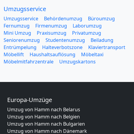
Umzugsservice
Umzugsservice
Behördenumzug
Büroumzug
Fernumzug
Firmenumzug
Laborumzug
Mini Umzug
Praxisumzug
Privatumzug
Seniorenumzug
Studentenumzug
Beiladung
Entrümpelung
Halteverbotszone
Klaviertransport
Möbellift
Haushaltsauflösung
Möbeltaxi
Möbelmitfahrzentrale
Umzugskartons
Europa-Umzüge
Umzug von Hamm nach Belarus
Umzug von Hamm nach Belgien
Umzug von Hamm nach Bulgarien
Umzug von Hamm nach Dänemark