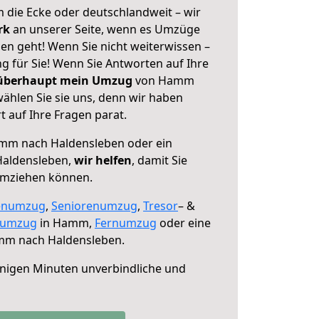
 die Ecke oder deutschlandweit – wir
erk
an unserer Seite, wenn es Umzüge
n geht! Wenn Sie nicht weiterwissen –
ng für Sie! Wenn Sie Antworten auf Ihre
 überhaupt mein Umzug
von Hamm
ählen Sie sie uns, denn wir haben
 auf Ihre Fragen parat.
m nach Haldensleben oder ein
Haldensleben,
wir helfen
, damit Sie
umziehen können.
enumzug
,
Seniorenumzug
,
Tresor
– &
numzug
in Hamm,
Fernumzug
oder eine
m nach Haldensleben.
nigen Minuten unverbindliche und