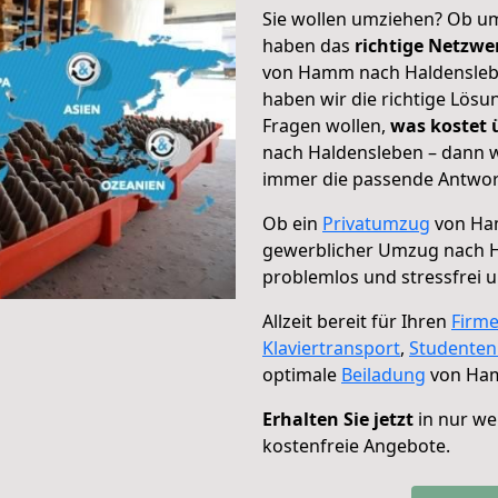
Sie wollen umziehen? Ob um
haben das
richtige Netzw
von Hamm nach Haldenslebe
haben wir die richtige Lösu
Fragen wollen,
was kostet
nach Haldensleben – dann w
immer die passende Antwort
Ob ein
Privatumzug
von Ham
gewerblicher Umzug nach 
problemlos und stressfrei 
Allzeit bereit für Ihren
Firm
Klaviertransport
,
Studente
optimale
Beiladung
von Ham
Erhalten Sie jetzt
in nur we
kostenfreie Angebote.