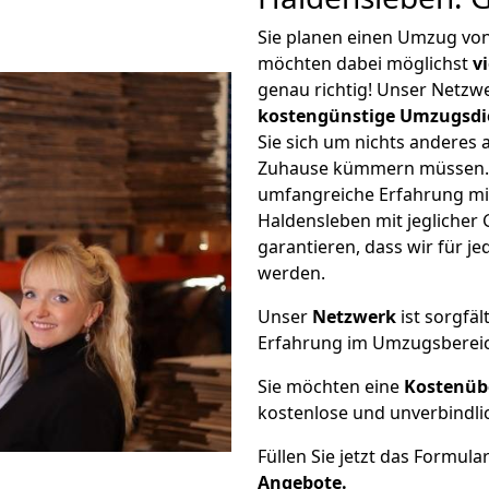
Sie planen einen Umzug v
möchten dabei möglichst
v
genau richtig! Unser Netzw
kostengünstige Umzugsdi
Sie sich um nichts anderes 
Zuhause kümmern müssen. W
umfangreiche Erfahrung m
Haldensleben mit jegliche
garantieren, dass wir für j
werden.
Unser
Netzwerk
ist sorgfäl
Erfahrung im Umzugsberei
Sie möchten eine
Kostenüb
kostenlose und unverbindli
Füllen Sie jetzt das Formula
Angebote.