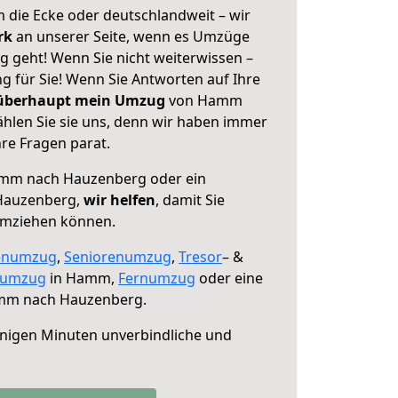
 die Ecke oder deutschlandweit – wir
erk
an unserer Seite, wenn es Umzüge
geht! Wenn Sie nicht weiterwissen –
ng für Sie! Wenn Sie Antworten auf Ihre
 überhaupt mein Umzug
von Hamm
len Sie sie uns, denn wir haben immer
re Fragen parat.
mm nach Hauzenberg oder ein
Hauzenberg,
wir helfen
, damit Sie
umziehen können.
enumzug
,
Seniorenumzug
,
Tresor
– &
numzug
in Hamm,
Fernumzug
oder eine
m nach Hauzenberg.
nigen Minuten unverbindliche und