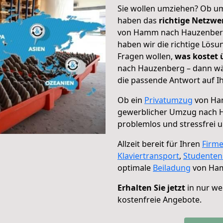
Sie wollen umziehen? Ob um
haben das
richtige Netzw
von Hamm nach Hauzenberg 
haben wir die richtige Lösu
Fragen wollen,
was kostet
nach Hauzenberg – dann wäh
die passende Antwort auf Ih
Ob ein
Privatumzug
von Ha
gewerblicher Umzug nach 
problemlos und stressfrei 
Allzeit bereit für Ihren
Firm
Klaviertransport
,
Studente
optimale
Beiladung
von Ham
Erhalten Sie jetzt
in nur we
kostenfreie Angebote.