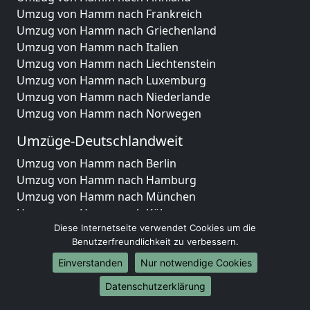
Umzug von Hamm nach Frankreich
Umzug von Hamm nach Griechenland
Umzug von Hamm nach Italien
Umzug von Hamm nach Liechtenstein
Umzug von Hamm nach Luxemburg
Umzug von Hamm nach Niederlande
Umzug von Hamm nach Norwegen
Umzüge-Deutschlandweit
Umzug von Hamm nach Berlin
Umzug von Hamm nach Hamburg
Umzug von Hamm nach München
Umzug von Hamm nach Köln
Umzug von Hamm nach Frankfurt am Main
Diese Internetseite verwendet Cookies um die
Benutzerfreundlichkeit zu verbessern.
Umzug von Hamm nach Stuttgart
Umzug von Hamm nach Düsseldorf
Einverstanden
Nur notwendige Cookies
Umzug von Hamm nach Leipzig
Datenschutzerklärung
Umzug von Hamm nach Dortmund