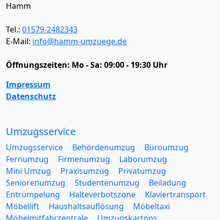
Hamm
Tel.:
01579-2482343
E-Mail:
info@hamm-umzuege.de
Öffnungszeiten:
Mo - Sa: 09:00 - 19:30 Uhr
Impressum
Datenschutz
Umzugsservice
Umzugsservice
Behördenumzug
Büroumzug
Fernumzug
Firmenumzug
Laborumzug
Mini Umzug
Praxisumzug
Privatumzug
Seniorenumzug
Studentenumzug
Beiladung
Entrümpelung
Halteverbotszone
Klaviertransport
Möbellift
Haushaltsauflösung
Möbeltaxi
Möbelmitfahrzentrale
Umzugskartons