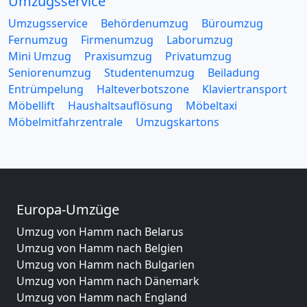
Umzugsservice
Umzugsservice
Behördenumzug
Büroumzug
Fernumzug
Firmenumzug
Laborumzug
Mini Umzug
Praxisumzug
Privatumzug
Seniorenumzug
Studentenumzug
Beiladung
Entrümpelung
Halteverbotszone
Klaviertransport
Möbellift
Haushaltsauflösung
Möbeltaxi
Möbelmitfahrzentrale
Umzugskartons
Europa-Umzüge
Umzug von Hamm nach Belarus
Umzug von Hamm nach Belgien
Umzug von Hamm nach Bulgarien
Umzug von Hamm nach Dänemark
Umzug von Hamm nach England