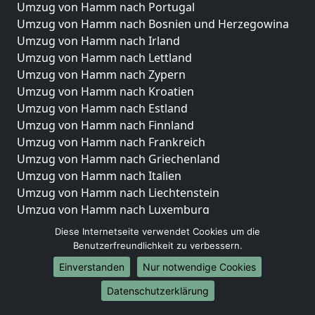
Umzug von Hamm nach Portugal
Umzug von Hamm nach Bosnien und Herzegowina
Umzug von Hamm nach Irland
Umzug von Hamm nach Lettland
Umzug von Hamm nach Zypern
Umzug von Hamm nach Kroatien
Umzug von Hamm nach Estland
Umzug von Hamm nach Finnland
Umzug von Hamm nach Frankreich
Umzug von Hamm nach Griechenland
Umzug von Hamm nach Italien
Umzug von Hamm nach Liechtenstein
Umzug von Hamm nach Luxemburg
Umzug von Hamm nach Niederlande
Diese Internetseite verwendet Cookies um die
Umzug von Hamm nach Norwegen
Benutzerfreundlichkeit zu verbessern.
Einverstanden
Nur notwendige Cookies
Umzüge-Deutschlandweit
Datenschutzerklärung
Umzug von Hamm nach Berlin
Umzug von Hamm nach Hamburg