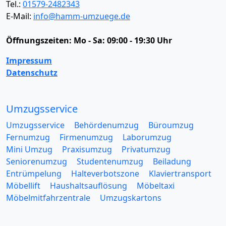
Tel.:
01579-2482343
E-Mail:
info@hamm-umzuege.de
Öffnungszeiten:
Mo - Sa: 09:00 - 19:30 Uhr
Impressum
Datenschutz
Umzugsservice
Umzugsservice
Behördenumzug
Büroumzug
Fernumzug
Firmenumzug
Laborumzug
Mini Umzug
Praxisumzug
Privatumzug
Seniorenumzug
Studentenumzug
Beiladung
Entrümpelung
Halteverbotszone
Klaviertransport
Möbellift
Haushaltsauflösung
Möbeltaxi
Möbelmitfahrzentrale
Umzugskartons