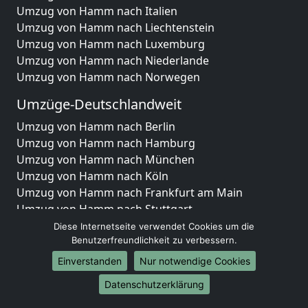
Umzug von Hamm nach Italien
Umzug von Hamm nach Liechtenstein
Umzug von Hamm nach Luxemburg
Umzug von Hamm nach Niederlande
Umzug von Hamm nach Norwegen
Umzüge-Deutschlandweit
Umzug von Hamm nach Berlin
Umzug von Hamm nach Hamburg
Umzug von Hamm nach München
Umzug von Hamm nach Köln
Umzug von Hamm nach Frankfurt am Main
Umzug von Hamm nach Stuttgart
Umzug von Hamm nach Düsseldorf
Diese Internetseite verwendet Cookies um die
Umzug von Hamm nach Leipzig
Benutzerfreundlichkeit zu verbessern.
Umzug von Hamm nach Dortmund
Einverstanden
Nur notwendige Cookies
Umzug von Hamm nach Essen
Datenschutzerklärung
Umzug von Hamm nach Bremen
Umzug von Hamm nach Dresden