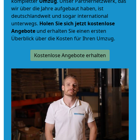
kompletter
Umzug
. Unser Partnernetzwerk, das
wir über die Jahre aufgebaut haben, ist
deutschlandweit und sogar international
unterwegs.
Holen Sie sich jetzt kostenlose
Angebote
und erhalten Sie einen ersten
Überblick über die Kosten für Ihren Umzug.
Kostenlose Angebote erhalten