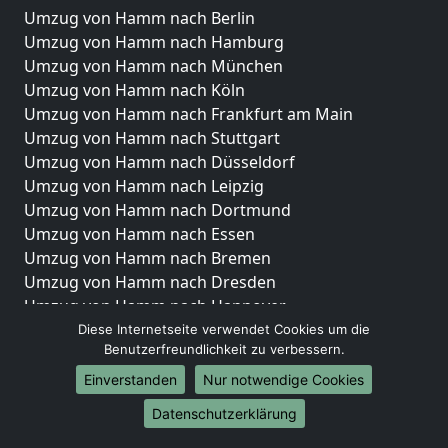
Umzug von Hamm nach Berlin
Umzug von Hamm nach Hamburg
Umzug von Hamm nach München
Umzug von Hamm nach Köln
Umzug von Hamm nach Frankfurt am Main
Umzug von Hamm nach Stuttgart
Umzug von Hamm nach Düsseldorf
Umzug von Hamm nach Leipzig
Umzug von Hamm nach Dortmund
Umzug von Hamm nach Essen
Umzug von Hamm nach Bremen
Umzug von Hamm nach Dresden
Umzug von Hamm nach Hannover
Umzug von Hamm nach Nürnberg
Diese Internetseite verwendet Cookies um die
Benutzerfreundlichkeit zu verbessern.
Umzug von Hamm nach Duisburg
Umzug von Hamm nach Bochum
Einverstanden
Nur notwendige Cookies
Umzug von Hamm nach Wuppertal
Datenschutzerklärung
Umzug von Hamm nach Bielefeld