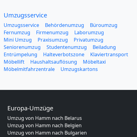
Umzugsservice
Umzugsservice
Behördenumzug
Büroumzug
Fernumzug
Firmenumzug
Laborumzug
Mini Umzug
Praxisumzug
Privatumzug
Seniorenumzug
Studentenumzug
Beiladung
Entrümpelung
Halteverbotszone
Klaviertransport
Möbellift
Haushaltsauflösung
Möbeltaxi
Möbelmitfahrzentrale
Umzugskartons
Europa-Umzüge
Umzug von Hamm nach Belarus
Umzug von Hamm nach Belgien
Umzug von Hamm nach Bulgarien