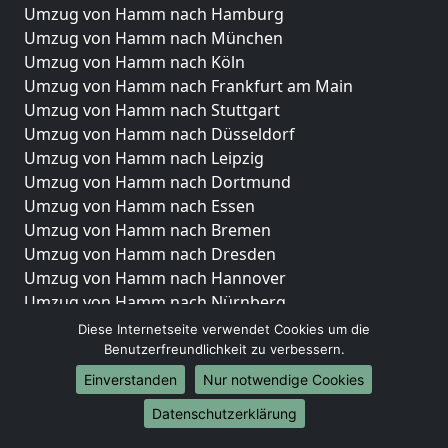
Umzug von Hamm nach Hamburg
Umzug von Hamm nach München
Umzug von Hamm nach Köln
Umzug von Hamm nach Frankfurt am Main
Umzug von Hamm nach Stuttgart
Umzug von Hamm nach Düsseldorf
Umzug von Hamm nach Leipzig
Umzug von Hamm nach Dortmund
Umzug von Hamm nach Essen
Umzug von Hamm nach Bremen
Umzug von Hamm nach Dresden
Umzug von Hamm nach Hannover
Umzug von Hamm nach Nürnberg
Umzug von Hamm nach Duisburg
Diese Internetseite verwendet Cookies um die
Umzug von Hamm nach Bochum
Benutzerfreundlichkeit zu verbessern.
Umzug von Hamm nach Wuppertal
Einverstanden
Nur notwendige Cookies
Umzug von Hamm nach Bielefeld
Datenschutzerklärung
Umzug von Hamm nach Bonn
Umzug von Hamm nach Münster