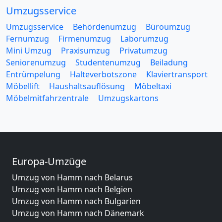
Umzugsservice
Umzugsservice
Behördenumzug
Büroumzug
Fernumzug
Firmenumzug
Laborumzug
Mini Umzug
Praxisumzug
Privatumzug
Seniorenumzug
Studentenumzug
Beiladung
Entrümpelung
Halteverbotszone
Klaviertransport
Möbellift
Haushaltsauflösung
Möbeltaxi
Möbelmitfahrzentrale
Umzugskartons
Europa-Umzüge
Umzug von Hamm nach Belarus
Umzug von Hamm nach Belgien
Umzug von Hamm nach Bulgarien
Umzug von Hamm nach Dänemark