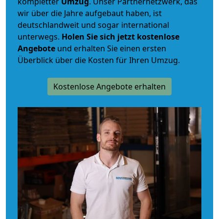
kompletter
Umzug
. Unser Partnernetzwerk, das
wir über die Jahre aufgebaut haben, ist
deutschlandweit und sogar international
unterwegs.
Holen Sie sich jetzt kostenlose
Angebote
und erhalten Sie einen ersten
Überblick über die Kosten für Ihren Umzug.
Kostenlose Angebote erhalten