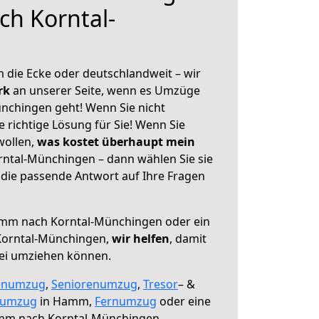
h Korntal-
 die Ecke oder deutschlandweit – wir
erk
an unserer Seite, wenn es Umzüge
chingen geht! Wenn Sie nicht
e richtige Lösung für Sie! Wenn Sie
wollen,
was kostet überhaupt mein
tal-Münchingen – dann wählen Sie sie
die passende Antwort auf Ihre Fragen
m nach Korntal-Münchingen oder ein
Korntal-Münchingen,
wir helfen
, damit
rei umziehen können.
enumzug
,
Seniorenumzug
,
Tresor
– &
numzug
in Hamm,
Fernumzug
oder eine
m nach Korntal-Münchingen.