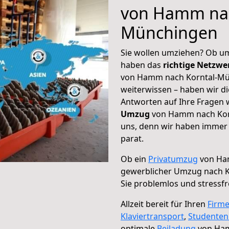
von Hamm nac
Münchingen
Sie wollen umziehen? Ob um
haben das
richtige Netzw
von Hamm nach Korntal-Mün
weiterwissen – haben wir di
Antworten auf Ihre Fragen 
Umzug
von Hamm nach Korn
uns, denn wir haben immer 
parat.
Ob ein
Privatumzug
von Ham
gewerblicher Umzug nach 
Sie problemlos und stressf
Allzeit bereit für Ihren
Firm
Klaviertransport
,
Studente
optimale
Beiladung
von Ham