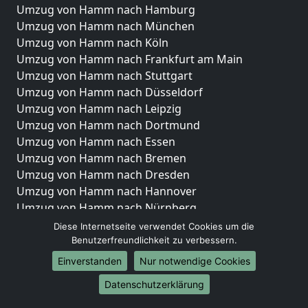
Umzug von Hamm nach Hamburg
Umzug von Hamm nach München
Umzug von Hamm nach Köln
Umzug von Hamm nach Frankfurt am Main
Umzug von Hamm nach Stuttgart
Umzug von Hamm nach Düsseldorf
Umzug von Hamm nach Leipzig
Umzug von Hamm nach Dortmund
Umzug von Hamm nach Essen
Umzug von Hamm nach Bremen
Umzug von Hamm nach Dresden
Umzug von Hamm nach Hannover
Umzug von Hamm nach Nürnberg
Umzug von Hamm nach Duisburg
Diese Internetseite verwendet Cookies um die
Umzug von Hamm nach Bochum
Benutzerfreundlichkeit zu verbessern.
Umzug von Hamm nach Wuppertal
Einverstanden
Nur notwendige Cookies
Umzug von Hamm nach Bielefeld
Datenschutzerklärung
Umzug von Hamm nach Bonn
Umzug von Hamm nach Münster