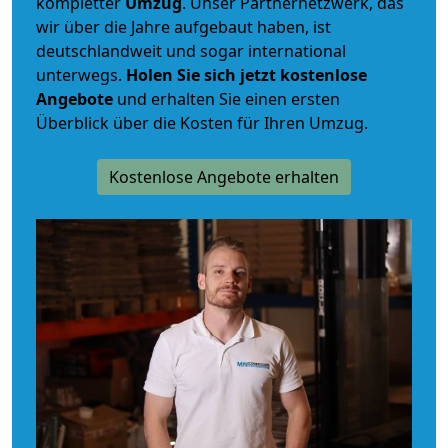
kompletter
Umzug
. Unser Partnernetzwerk, das
wir über die Jahre aufgebaut haben, ist
deutschlandweit und sogar international
unterwegs.
Holen Sie sich jetzt kostenlose
Angebote
und erhalten Sie einen ersten
Überblick über die Kosten für Ihren Umzug.
Kostenlose Angebote erhalten