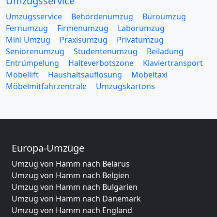
Umzugsservice
Umzugsservice
Behördenumzug
Büroumzug
Fernumzug
Firmenumzug
Laborumzug
Mini Umzug
Praxisumzug
Privatumzug
Seniorenumzug
Studentenumzug
Beiladung
Entrümpelung
Halteverbotszone
Klaviertransport
Möbellift
Haushaltsauflösung
Möbeltaxi
Möbelmitfahrzentrale
Umzugskartons
Europa-Umzüge
Umzug von Hamm nach Belarus
Umzug von Hamm nach Belgien
Umzug von Hamm nach Bulgarien
Umzug von Hamm nach Dänemark
Umzug von Hamm nach England