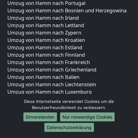
Umzug von Hamm nach Portugal
Umzug von Hamm nach Bosnien und Herzegowina
Umzug von Hamm nach Irland
Umzug von Hamm nach Lettland
Umzug von Hamm nach Zypern
Umzug von Hamm nach Kroatien
Umzug von Hamm nach Estland
Umzug von Hamm nach Finnland
Umzug von Hamm nach Frankreich
Umzug von Hamm nach Griechenland
Umzug von Hamm nach Italien
Umzug von Hamm nach Liechtenstein
Umzug von Hamm nach Luxemburg
Umzug von Hamm nach Niederlande
Diese Internetseite verwendet Cookies um die
Umzug von Hamm nach Norwegen
Benutzerfreundlichkeit zu verbessern.
Einverstanden
Nur notwendige Cookies
Umzüge-Deutschlandweit
Datenschutzerklärung
Umzug von Hamm nach Berlin
Umzug von Hamm nach Hamburg