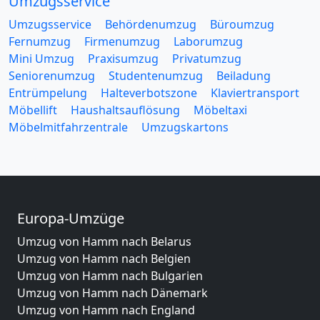
Umzugsservice
Umzugsservice
Behördenumzug
Büroumzug
Fernumzug
Firmenumzug
Laborumzug
Mini Umzug
Praxisumzug
Privatumzug
Seniorenumzug
Studentenumzug
Beiladung
Entrümpelung
Halteverbotszone
Klaviertransport
Möbellift
Haushaltsauflösung
Möbeltaxi
Möbelmitfahrzentrale
Umzugskartons
Europa-Umzüge
Umzug von Hamm nach Belarus
Umzug von Hamm nach Belgien
Umzug von Hamm nach Bulgarien
Umzug von Hamm nach Dänemark
Umzug von Hamm nach England