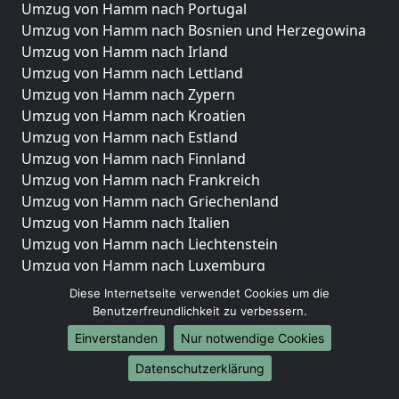
Umzug von Hamm nach Portugal
Umzug von Hamm nach Bosnien und Herzegowina
Umzug von Hamm nach Irland
Umzug von Hamm nach Lettland
Umzug von Hamm nach Zypern
Umzug von Hamm nach Kroatien
Umzug von Hamm nach Estland
Umzug von Hamm nach Finnland
Umzug von Hamm nach Frankreich
Umzug von Hamm nach Griechenland
Umzug von Hamm nach Italien
Umzug von Hamm nach Liechtenstein
Umzug von Hamm nach Luxemburg
Umzug von Hamm nach Niederlande
Diese Internetseite verwendet Cookies um die
Umzug von Hamm nach Norwegen
Benutzerfreundlichkeit zu verbessern.
Einverstanden
Nur notwendige Cookies
Umzüge-Deutschlandweit
Datenschutzerklärung
Umzug von Hamm nach Berlin
Umzug von Hamm nach Hamburg