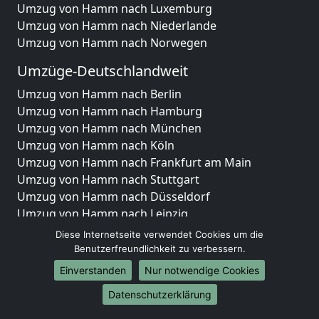
Umzug von Hamm nach Luxemburg
Umzug von Hamm nach Niederlande
Umzug von Hamm nach Norwegen
Umzüge-Deutschlandweit
Umzug von Hamm nach Berlin
Umzug von Hamm nach Hamburg
Umzug von Hamm nach München
Umzug von Hamm nach Köln
Umzug von Hamm nach Frankfurt am Main
Umzug von Hamm nach Stuttgart
Umzug von Hamm nach Düsseldorf
Umzug von Hamm nach Leipzig
Umzug von Hamm nach Dortmund
Diese Internetseite verwendet Cookies um die
Umzug von Hamm nach Essen
Benutzerfreundlichkeit zu verbessern.
Umzug von Hamm nach Bremen
Einverstanden
Nur notwendige Cookies
Umzug von Hamm nach Dresden
Datenschutzerklärung
Umzug von Hamm nach Hannover
Umzug von Hamm nach Nürnberg