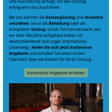
und Ausrüstung verfügt, um den Umzug
erfolgreich durchzuführen.
Bei uns können Sie
kostengünstig
und
stressfrei
umziehen
, sei es als
Beiladung
oder als
kompletter
Umzug
. Unser Partnernetzwerk, das
wir über die Jahre aufgebaut haben, ist
deutschlandweit und sogar international
unterwegs.
Holen Sie sich jetzt kostenlose
Angebote
und erhalten Sie einen ersten
Überblick über die Kosten für Ihren Umzug.
Kostenlose Angebote erhalten