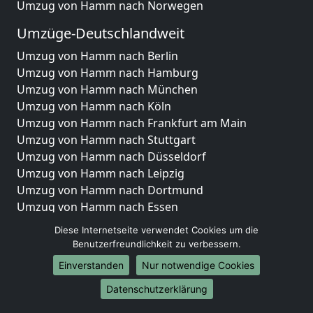
Umzug von Hamm nach Norwegen
Umzüge-Deutschlandweit
Umzug von Hamm nach Berlin
Umzug von Hamm nach Hamburg
Umzug von Hamm nach München
Umzug von Hamm nach Köln
Umzug von Hamm nach Frankfurt am Main
Umzug von Hamm nach Stuttgart
Umzug von Hamm nach Düsseldorf
Umzug von Hamm nach Leipzig
Umzug von Hamm nach Dortmund
Umzug von Hamm nach Essen
Umzug von Hamm nach Bremen
Diese Internetseite verwendet Cookies um die
Umzug von Hamm nach Dresden
Benutzerfreundlichkeit zu verbessern.
Umzug von Hamm nach Hannover
Einverstanden
Nur notwendige Cookies
Umzug von Hamm nach Nürnberg
Umzug von Hamm nach Duisburg
Datenschutzerklärung
Umzug von Hamm nach Bochum