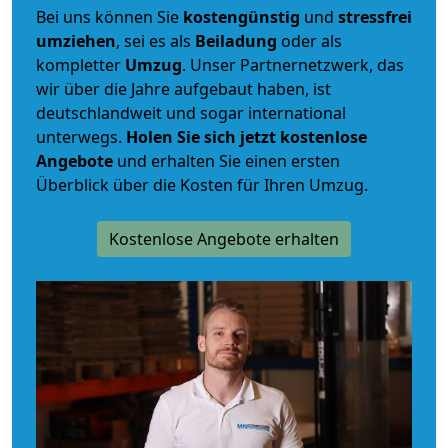
Bei uns können Sie
kostengünstig
und
stressfrei
umziehen
, sei es als
Beiladung
oder als
kompletter
Umzug
. Unser Partnernetzwerk, das
wir über die Jahre aufgebaut haben, ist
deutschlandweit und sogar international
unterwegs.
Holen Sie sich jetzt kostenlose
Angebote
und erhalten Sie einen ersten
Überblick über die Kosten für Ihren Umzug.
Kostenlose Angebote erhalten