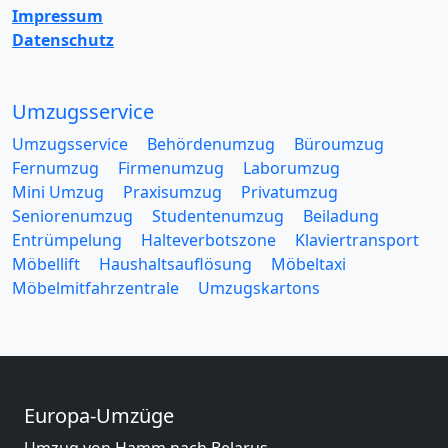
Impressum
Datenschutz
Umzugsservice
Umzugsservice
Behördenumzug
Büroumzug
Fernumzug
Firmenumzug
Laborumzug
Mini Umzug
Praxisumzug
Privatumzug
Seniorenumzug
Studentenumzug
Beiladung
Entrümpelung
Halteverbotszone
Klaviertransport
Möbellift
Haushaltsauflösung
Möbeltaxi
Möbelmitfahrzentrale
Umzugskartons
Europa-Umzüge
Umzug von Hamm nach Belarus