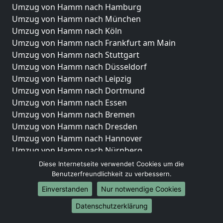
Umzug von Hamm nach Hamburg
Umzug von Hamm nach München
Umzug von Hamm nach Köln
Umzug von Hamm nach Frankfurt am Main
Umzug von Hamm nach Stuttgart
Umzug von Hamm nach Düsseldorf
Umzug von Hamm nach Leipzig
Umzug von Hamm nach Dortmund
Umzug von Hamm nach Essen
Umzug von Hamm nach Bremen
Umzug von Hamm nach Dresden
Umzug von Hamm nach Hannover
Umzug von Hamm nach Nürnberg
Umzug von Hamm nach Duisburg
Diese Internetseite verwendet Cookies um die
Umzug von Hamm nach Bochum
Benutzerfreundlichkeit zu verbessern.
Umzug von Hamm nach Wuppertal
Einverstanden
Nur notwendige Cookies
Umzug von Hamm nach Bielefeld
Datenschutzerklärung
Umzug von Hamm nach Bonn
Umzug von Hamm nach Münster