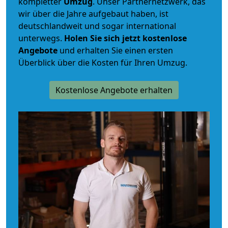
kompletter
Umzug
. Unser Partnernetzwerk, das
wir über die Jahre aufgebaut haben, ist
deutschlandweit und sogar international
unterwegs.
Holen Sie sich jetzt kostenlose
Angebote
und erhalten Sie einen ersten
Überblick über die Kosten für Ihren Umzug.
Kostenlose Angebote erhalten