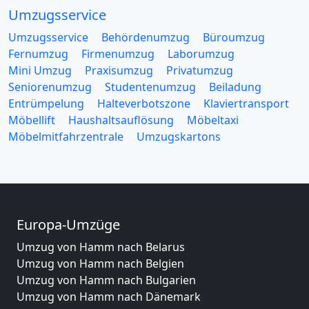
Umzugsservice
Umzugsservice
Behördenumzug
Büroumzug
Fernumzug
Firmenumzug
Laborumzug
Mini Umzug
Praxisumzug
Privatumzug
Seniorenumzug
Studentenumzug
Beiladung
Entrümpelung
Halteverbotszone
Klaviertransport
Möbellift
Haushaltsauflösung
Möbeltaxi
Möbelmitfahrzentrale
Umzugskartons
Europa-Umzüge
Umzug von Hamm nach Belarus
Umzug von Hamm nach Belgien
Umzug von Hamm nach Bulgarien
Umzug von Hamm nach Dänemark