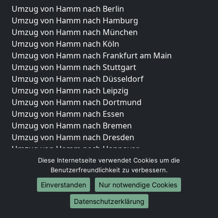
Umzug von Hamm nach Berlin
Umzug von Hamm nach Hamburg
Umzug von Hamm nach München
Umzug von Hamm nach Köln
Umzug von Hamm nach Frankfurt am Main
Umzug von Hamm nach Stuttgart
Umzug von Hamm nach Düsseldorf
Umzug von Hamm nach Leipzig
Umzug von Hamm nach Dortmund
Umzug von Hamm nach Essen
Umzug von Hamm nach Bremen
Umzug von Hamm nach Dresden
Umzug von Hamm nach Hannover
Umzug von Hamm nach Nürnberg
Diese Internetseite verwendet Cookies um die
Benutzerfreundlichkeit zu verbessern.
Umzug von Hamm nach Duisburg
Umzug von Hamm nach Bochum
Einverstanden
Nur notwendige Cookies
Umzug von Hamm nach Wuppertal
Datenschutzerklärung
Umzug von Hamm nach Bielefeld