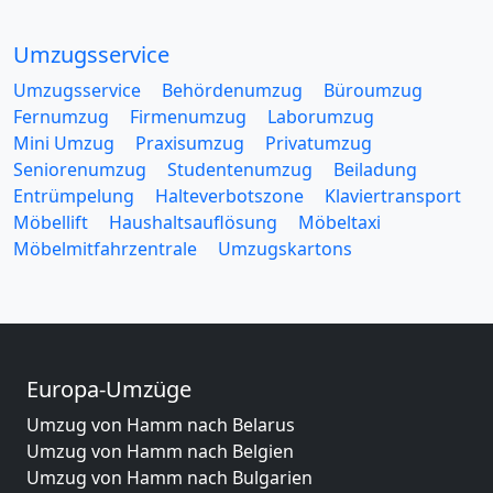
Umzugsservice
Umzugsservice
Behördenumzug
Büroumzug
Fernumzug
Firmenumzug
Laborumzug
Mini Umzug
Praxisumzug
Privatumzug
Seniorenumzug
Studentenumzug
Beiladung
Entrümpelung
Halteverbotszone
Klaviertransport
Möbellift
Haushaltsauflösung
Möbeltaxi
Möbelmitfahrzentrale
Umzugskartons
Europa-Umzüge
Umzug von Hamm nach Belarus
Umzug von Hamm nach Belgien
Umzug von Hamm nach Bulgarien