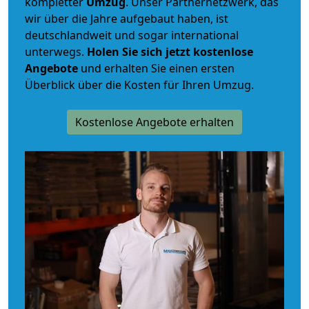
kompletter
Umzug
. Unser Partnernetzwerk, das
wir über die Jahre aufgebaut haben, ist
deutschlandweit und sogar international
unterwegs.
Holen Sie sich jetzt kostenlose
Angebote
und erhalten Sie einen ersten
Überblick über die Kosten für Ihren Umzug.
Kostenlose Angebote erhalten