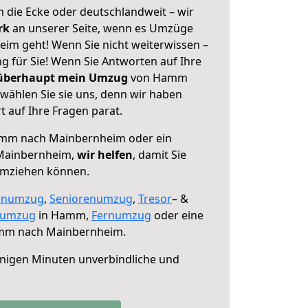
 die Ecke oder deutschlandweit – wir
erk
an unserer Seite, wenn es Umzüge
m geht! Wenn Sie nicht weiterwissen –
ng für Sie! Wenn Sie Antworten auf Ihre
 überhaupt mein Umzug
von Hamm
ählen Sie sie uns, denn wir haben
 auf Ihre Fragen parat.
mm nach Mainbernheim oder ein
Mainbernheim,
wir helfen
, damit Sie
umziehen können.
enumzug
,
Seniorenumzug
,
Tresor
– &
numzug
in Hamm,
Fernumzug
oder eine
m nach Mainbernheim.
nigen Minuten unverbindliche und