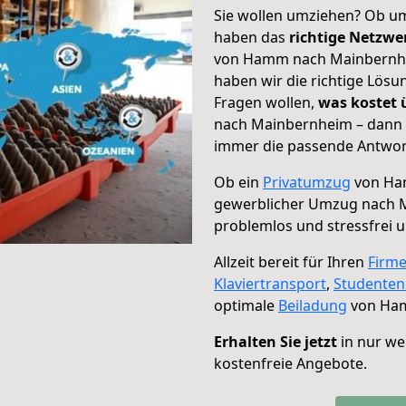
Sie wollen umziehen? Ob um
haben das
richtige Netzw
von Hamm nach Mainbernhei
haben wir die richtige Lösu
Fragen wollen,
was kostet
nach Mainbernheim – dann w
immer die passende Antwort
Ob ein
Privatumzug
von Ha
gewerblicher Umzug nach 
problemlos und stressfrei 
Allzeit bereit für Ihren
Firm
Klaviertransport
,
Studente
optimale
Beiladung
von Ham
Erhalten Sie jetzt
in nur we
kostenfreie Angebote.