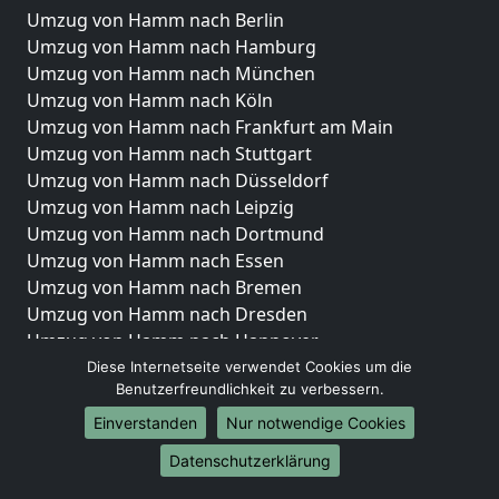
Umzug von Hamm nach Berlin
Umzug von Hamm nach Hamburg
Umzug von Hamm nach München
Umzug von Hamm nach Köln
Umzug von Hamm nach Frankfurt am Main
Umzug von Hamm nach Stuttgart
Umzug von Hamm nach Düsseldorf
Umzug von Hamm nach Leipzig
Umzug von Hamm nach Dortmund
Umzug von Hamm nach Essen
Umzug von Hamm nach Bremen
Umzug von Hamm nach Dresden
Umzug von Hamm nach Hannover
Umzug von Hamm nach Nürnberg
Diese Internetseite verwendet Cookies um die
Benutzerfreundlichkeit zu verbessern.
Umzug von Hamm nach Duisburg
Umzug von Hamm nach Bochum
Einverstanden
Nur notwendige Cookies
Umzug von Hamm nach Wuppertal
Datenschutzerklärung
Umzug von Hamm nach Bielefeld