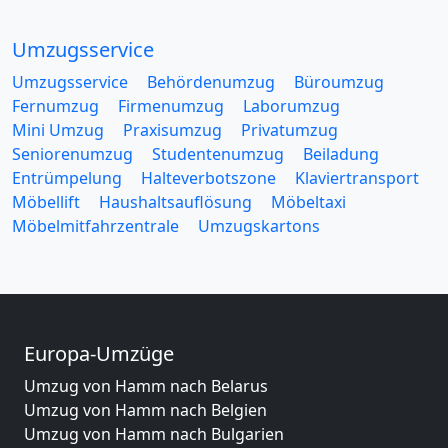
Umzugsservice
Umzugsservice
Behördenumzug
Büroumzug
Fernumzug
Firmenumzug
Laborumzug
Mini Umzug
Praxisumzug
Privatumzug
Seniorenumzug
Studentenumzug
Beiladung
Entrümpelung
Halteverbotszone
Klaviertransport
Möbellift
Haushaltsauflösung
Möbeltaxi
Möbelmitfahrzentrale
Umzugskartons
Europa-Umzüge
Umzug von Hamm nach Belarus
Umzug von Hamm nach Belgien
Umzug von Hamm nach Bulgarien