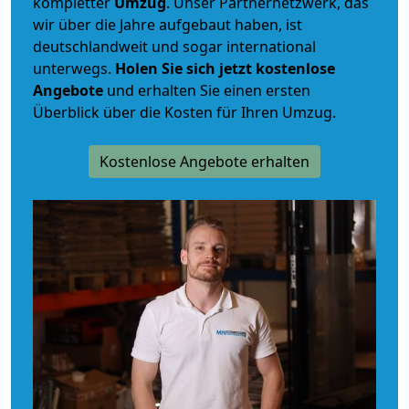
kompletter
Umzug
. Unser Partnernetzwerk, das
wir über die Jahre aufgebaut haben, ist
deutschlandweit und sogar international
unterwegs.
Holen Sie sich jetzt kostenlose
Angebote
und erhalten Sie einen ersten
Überblick über die Kosten für Ihren Umzug.
Kostenlose Angebote erhalten