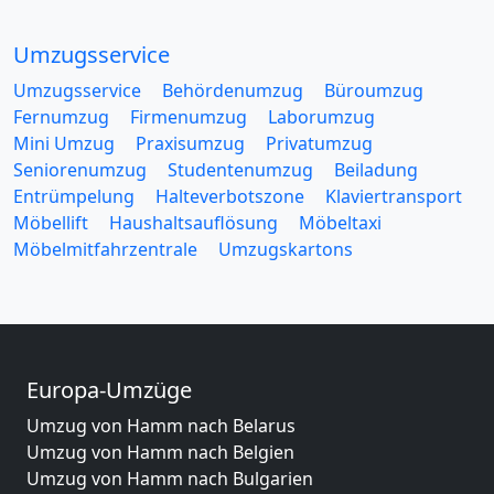
Umzugsservice
Umzugsservice
Behördenumzug
Büroumzug
Fernumzug
Firmenumzug
Laborumzug
Mini Umzug
Praxisumzug
Privatumzug
Seniorenumzug
Studentenumzug
Beiladung
Entrümpelung
Halteverbotszone
Klaviertransport
Möbellift
Haushaltsauflösung
Möbeltaxi
Möbelmitfahrzentrale
Umzugskartons
Europa-Umzüge
Umzug von Hamm nach Belarus
Umzug von Hamm nach Belgien
Umzug von Hamm nach Bulgarien