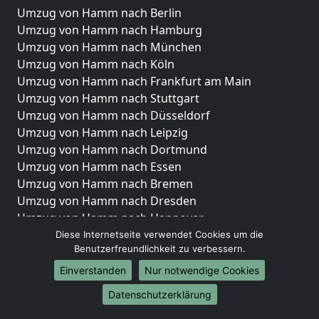
Umzug von Hamm nach Berlin
Umzug von Hamm nach Hamburg
Umzug von Hamm nach München
Umzug von Hamm nach Köln
Umzug von Hamm nach Frankfurt am Main
Umzug von Hamm nach Stuttgart
Umzug von Hamm nach Düsseldorf
Umzug von Hamm nach Leipzig
Umzug von Hamm nach Dortmund
Umzug von Hamm nach Essen
Umzug von Hamm nach Bremen
Umzug von Hamm nach Dresden
Umzug von Hamm nach Hannover
Umzug von Hamm nach Nürnberg
Diese Internetseite verwendet Cookies um die
Benutzerfreundlichkeit zu verbessern.
Umzug von Hamm nach Duisburg
Umzug von Hamm nach Bochum
Einverstanden
Nur notwendige Cookies
Umzug von Hamm nach Wuppertal
Datenschutzerklärung
Umzug von Hamm nach Bielefeld