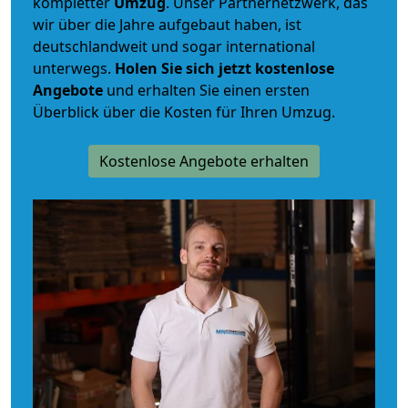
kompletter
Umzug
. Unser Partnernetzwerk, das
wir über die Jahre aufgebaut haben, ist
deutschlandweit und sogar international
unterwegs.
Holen Sie sich jetzt kostenlose
Angebote
und erhalten Sie einen ersten
Überblick über die Kosten für Ihren Umzug.
Kostenlose Angebote erhalten