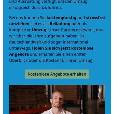
und Ausrüstung verfügt, um den Umzug
erfolgreich durchzuführen.
Bei uns können Sie
kostengünstig
und
stressfrei
umziehen
, sei es als
Beiladung
oder als
kompletter
Umzug
. Unser Partnernetzwerk, das
wir über die Jahre aufgebaut haben, ist
deutschlandweit und sogar international
unterwegs.
Holen Sie sich jetzt kostenlose
Angebote
und erhalten Sie einen ersten
Überblick über die Kosten für Ihren Umzug.
Kostenlose Angebote erhalten