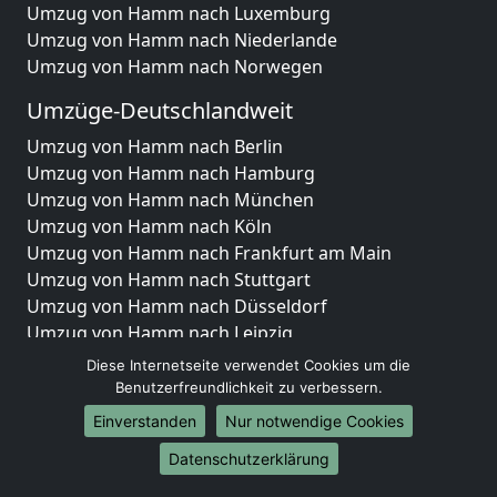
Umzug von Hamm nach Luxemburg
Umzug von Hamm nach Niederlande
Umzug von Hamm nach Norwegen
Umzüge-Deutschlandweit
Umzug von Hamm nach Berlin
Umzug von Hamm nach Hamburg
Umzug von Hamm nach München
Umzug von Hamm nach Köln
Umzug von Hamm nach Frankfurt am Main
Umzug von Hamm nach Stuttgart
Umzug von Hamm nach Düsseldorf
Umzug von Hamm nach Leipzig
Umzug von Hamm nach Dortmund
Diese Internetseite verwendet Cookies um die
Umzug von Hamm nach Essen
Benutzerfreundlichkeit zu verbessern.
Umzug von Hamm nach Bremen
Einverstanden
Nur notwendige Cookies
Umzug von Hamm nach Dresden
Datenschutzerklärung
Umzug von Hamm nach Hannover
Umzug von Hamm nach Nürnberg