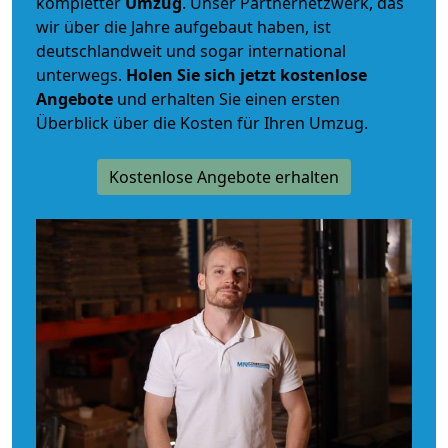
kompletter
Umzug
. Unser Partnernetzwerk, das
wir über die Jahre aufgebaut haben, ist
deutschlandweit und sogar international
unterwegs.
Holen Sie sich jetzt kostenlose
Angebote
und erhalten Sie einen ersten
Überblick über die Kosten für Ihren Umzug.
Kostenlose Angebote erhalten