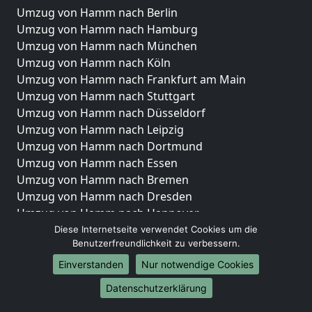
Umzug von Hamm nach Berlin
Umzug von Hamm nach Hamburg
Umzug von Hamm nach München
Umzug von Hamm nach Köln
Umzug von Hamm nach Frankfurt am Main
Umzug von Hamm nach Stuttgart
Umzug von Hamm nach Düsseldorf
Umzug von Hamm nach Leipzig
Umzug von Hamm nach Dortmund
Umzug von Hamm nach Essen
Umzug von Hamm nach Bremen
Umzug von Hamm nach Dresden
Umzug von Hamm nach Hannover
Umzug von Hamm nach Nürnberg
Diese Internetseite verwendet Cookies um die
Benutzerfreundlichkeit zu verbessern.
Umzug von Hamm nach Duisburg
Umzug von Hamm nach Bochum
Einverstanden
Nur notwendige Cookies
Umzug von Hamm nach Wuppertal
Datenschutzerklärung
Umzug von Hamm nach Bielefeld