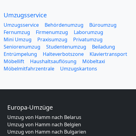
Umzugsservice
Umzugsservice
Behördenumzug
Büroumzug
Fernumzug
Firmenumzug
Laborumzug
Mini Umzug
Praxisumzug
Privatumzug
Seniorenumzug
Studentenumzug
Beiladung
Entrümpelung
Halteverbotszone
Klaviertransport
Möbellift
Haushaltsauflösung
Möbeltaxi
Möbelmitfahrzentrale
Umzugskartons
Europa-Umzüge
Umzug von Hamm nach Belarus
Umzug von Hamm nach Belgien
Umzug von Hamm nach Bulgarien