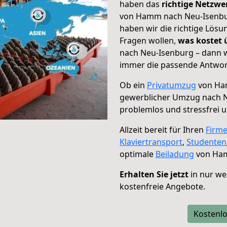
haben das
richtige Netzw
von Hamm nach Neu-Isenbur
haben wir die richtige Lösu
Fragen wollen,
was kostet
nach Neu-Isenburg – dann w
immer die passende Antwort
Ob ein
Privatumzug
von Ham
gewerblicher Umzug nach 
problemlos und stressfrei 
Allzeit bereit für Ihren
Firm
Klaviertransport
,
Studente
optimale
Beiladung
von Ham
Erhalten Sie jetzt
in nur we
kostenfreie Angebote.
Kostenlo