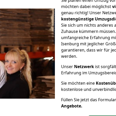
Sie planen einen Umzug v
möchten dabei möglichst
v
genau richtig! Unser Netzw
kostengünstige Umzugsdi
Sie sich um nichts anderes 
Zuhause kümmern müssen. W
umfangreiche Erfahrung m
Isenburg mit jeglicher Gr
garantieren, dass wir für j
werden.
Unser
Netzwerk
ist sorgfäl
Erfahrung im Umzugsberei
Sie möchten eine
Kostenüb
kostenlose und unverbindli
Füllen Sie jetzt das Formula
Angebote.