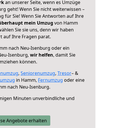
erk
an unserer Seite, wenn es Umzüge
g geht! Wenn Sie nicht weiterwissen –
ng für Sie! Wenn Sie Antworten auf Ihre
 überhaupt mein Umzug
von Hamm
ählen Sie sie uns, denn wir haben
 auf Ihre Fragen parat.
m nach Neu-Isenburg oder ein
Neu-Isenburg,
wir helfen
, damit Sie
umziehen können.
enumzug
,
Seniorenumzug
,
Tresor
– &
numzug
in Hamm,
Fernumzug
oder eine
m nach Neu-Isenburg.
nigen Minuten unverbindliche und
se Angebote erhalten