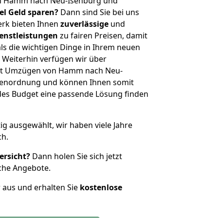
on Hamm nach Neu-Isenburg und
iel Geld sparen?
Dann sind Sie bei uns
erk bieten Ihnen
zuverlässige
und
enstleistungen
zu fairen Preisen, damit
als die wichtigen Dinge in Ihrem neuen
eiterhin verfügen wir über
it Umzügen von Hamm nach Neu-
ößenordnung und können Ihnen somit
edes Budget eine passende Lösung finden
tig ausgewählt, wir haben viele Jahre
ch.
ersicht?
Dann holen Sie sich jetzt
che Angebote.
r aus und erhalten Sie
kostenlose