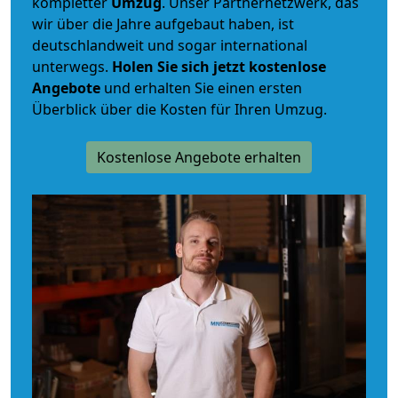
kompletter
Umzug
. Unser Partnernetzwerk, das
wir über die Jahre aufgebaut haben, ist
deutschlandweit und sogar international
unterwegs.
Holen Sie sich jetzt kostenlose
Angebote
und erhalten Sie einen ersten
Überblick über die Kosten für Ihren Umzug.
Kostenlose Angebote erhalten