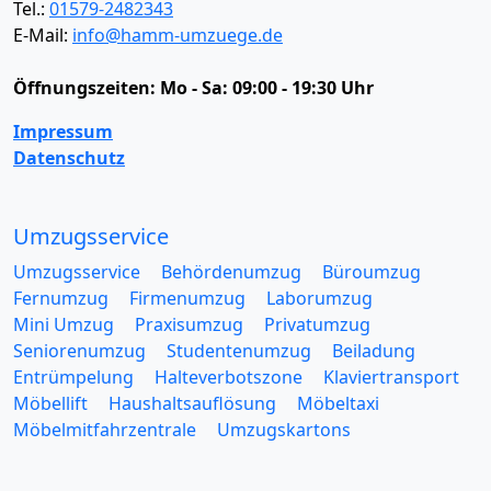
Tel.:
01579-2482343
E-Mail:
info@hamm-umzuege.de
Öffnungszeiten:
Mo - Sa: 09:00 - 19:30 Uhr
Impressum
Datenschutz
Umzugsservice
Umzugsservice
Behördenumzug
Büroumzug
Fernumzug
Firmenumzug
Laborumzug
Mini Umzug
Praxisumzug
Privatumzug
Seniorenumzug
Studentenumzug
Beiladung
Entrümpelung
Halteverbotszone
Klaviertransport
Möbellift
Haushaltsauflösung
Möbeltaxi
Möbelmitfahrzentrale
Umzugskartons