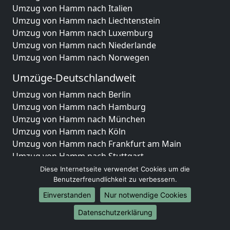
Umzug von Hamm nach Italien
Umzug von Hamm nach Liechtenstein
Umzug von Hamm nach Luxemburg
Umzug von Hamm nach Niederlande
Umzug von Hamm nach Norwegen
Umzüge-Deutschlandweit
Umzug von Hamm nach Berlin
Umzug von Hamm nach Hamburg
Umzug von Hamm nach München
Umzug von Hamm nach Köln
Umzug von Hamm nach Frankfurt am Main
Umzug von Hamm nach Stuttgart
Umzug von Hamm nach Düsseldorf
Diese Internetseite verwendet Cookies um die
Umzug von Hamm nach Leipzig
Benutzerfreundlichkeit zu verbessern.
Umzug von Hamm nach Dortmund
Einverstanden
Nur notwendige Cookies
Umzug von Hamm nach Essen
Datenschutzerklärung
Umzug von Hamm nach Bremen
Umzug von Hamm nach Dresden